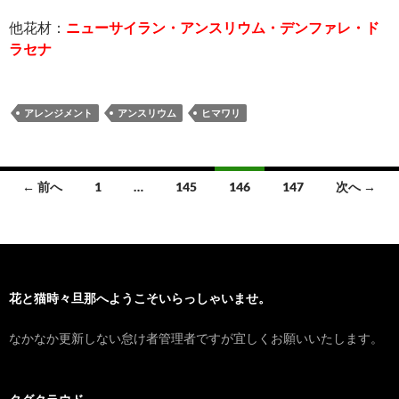
他花材：
ニューサイラン・アンスリウム・デンファレ・ド
ラセナ
アレンジメント
アンスリウム
ヒマワリ
投
← 前へ
1
…
145
146
147
次へ →
稿
ナ
ビ
花と猫時々旦那へようこそいらっしゃいませ。
ゲ
ー
なかなか更新しない怠け者管理者ですが宜しくお願いいたします。
シ