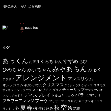
NPO法人「がんばる福島」
page top
タグ
あっくん
すずめ
くろちゃん
ちび
お正月
みゃあちん
ひめちゃん
みぃちゃん
みるく
アレンジメント
アンスリウム
アジサイ
クリスマス
オンシジウム
コスモス
ギガンジウム
グラジオラス
ケイトウ
チューリップ
ストレリチア
ダリア
ツバキ
サンキライ
シャクヤク
ツツジ
バラ
ディスプレイ
ヒマワリ
トルコキキョウ
ツルウメモドキ
ブーケ
フラワーアレンジ
プリザーブド
ユキヤナギ
ラナンキュラス
空
春
秋
夏
桜
絵
冬
生け込み
花束
リンドウ