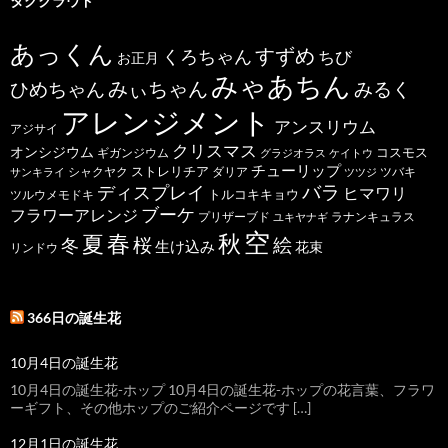
ョ
タグクラウド
ン
あっくん
すずめ
くろちゃん
ちび
お正月
みゃあちん
ひめちゃん
みぃちゃん
みるく
アレンジメント
アンスリウム
アジサイ
クリスマス
オンシジウム
コスモス
ギガンジウム
グラジオラス
ケイトウ
チューリップ
ストレリチア
ダリア
ツバキ
サンキライ
シャクヤク
ツツジ
バラ
ディスプレイ
ヒマワリ
トルコキキョウ
ツルウメモドキ
ブーケ
フラワーアレンジ
プリザーブド
ユキヤナギ
ラナンキュラス
空
春
秋
夏
桜
絵
冬
生け込み
花束
リンドウ
366日の誕生花
10月4日の誕生花
10月4日の誕生花-ホップ 10月4日の誕生花-ホップの花言葉、フラワ
ーギフト、その他ホップのご紹介ページです […]
12月1日の誕生花