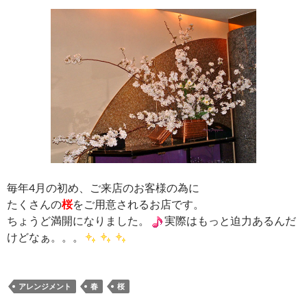
毎年4月の初め、ご来店のお客様の為に
たくさんの
桜
をご用意されるお店です。
ちょうど満開になりました。
実際はもっと迫力あるんだ
けどなぁ。。。
アレンジメント
春
桜