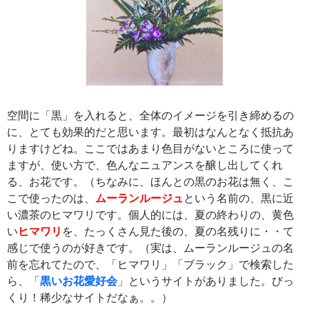
空間に「黒」を入れると、全体のイメージを引き締めるの
に、とても効果的だと思います。最初はなんとなく抵抗あ
りますけどね。ここではあまり色目がないところに使って
ますが、使い方で、色んなニュアンスを醸し出してくれ
る、お花です。（ちなみに、ほんとの黒のお花は無く、こ
こで使ったのは、
ムーランルージュ
という名前の、黒に近
い濃茶のヒマワリです。個人的には、夏の終わりの、黄色
い
ヒマワリ
を、たっくさん見た後の、夏の名残りに・・て
感じで使うのが好きです。（実は、ムーランルージュの名
前を忘れてたので、「ヒマワリ」「ブラック」で検索した
ら、「
黒いお花愛好会
」というサイトがありました。びっ
くり！稀少なサイトだなぁ。。）