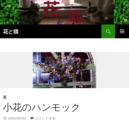
コ
ン
テ
ン
検
ツ
花と猫
索
へ
メインメ
ス
ニュー
キ
ッ
プ
花
小花のハンモック
2002/05/03
コメントする