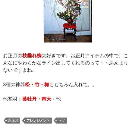
お正月の
枝垂れ柳
大好きです。お正月アイテムの中で、こ
んなにやわらかなライン出してくれるのって・・あんまり
ないですよね。
3種の神器
松・竹・梅
ももちろん入れて。。
他花材：
葉牡丹・南天
・他
お正月
アレンジメント
マツ