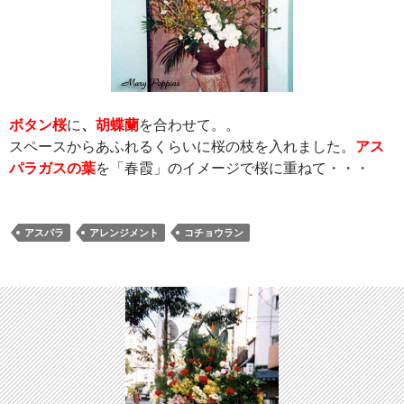
ボタン桜
に
、
胡蝶蘭
を合わせて。。
スペースからあふれるくらいに桜の枝を入れました。
アス
パラガスの葉
を「春霞」のイメージで桜に重ねて・・・
アスパラ
アレンジメント
コチョウラン