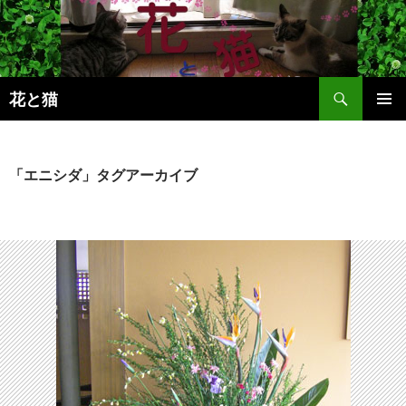
コ
ン
テ
ン
検
ツ
花と猫
索
へ
メインメ
ス
ニュー
キ
「エニシダ」タグアーカイブ
ッ
プ