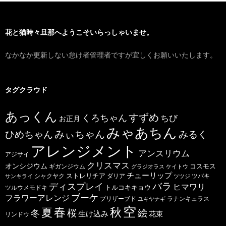
花と猫時々旦那へようこそいらっしゃいませ。
なかなか更新しない怠け者管理者ですが宜しくお願いいたします。
タグクラウド
あっくん
すずめ
くろちゃん
ちび
お正月
みゃあちん
ひめちゃん
みぃちゃん
みるく
アレンジメント
アンスリウム
アジサイ
クリスマス
オンシジウム
コスモス
ギガンジウム
グラジオラス
ケイトウ
チューリップ
ストレリチア
ダリア
ツバキ
サンキライ
シャクヤク
ツツジ
バラ
ディスプレイ
ヒマワリ
トルコキキョウ
ツルウメモドキ
ブーケ
フラワーアレンジ
プリザーブド
ユキヤナギ
ラナンキュラス
空
春
秋
夏
桜
絵
冬
生け込み
花束
リンドウ