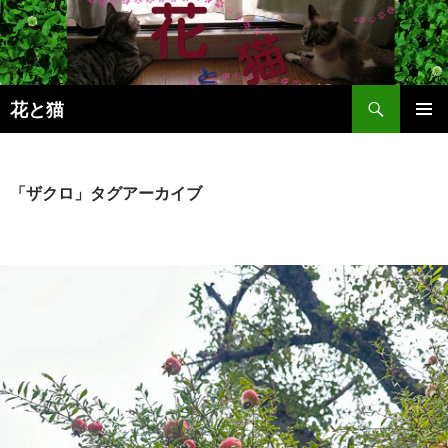
コ
ン
テ
ン
検
ツ
花と猫
索
へ
メインメ
ス
ニュー
キ
「ザクロ」タグアーカイブ
ッ
プ