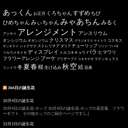
あっくん
すずめ
くろちゃん
ちび
お正月
みゃあちん
ひめちゃん
みぃちゃん
みるく
アレンジメント
アンスリウム
アジサイ
クリスマス
オンシジウム
コスモス
ギガンジウム
グラジオラス
ケイトウ
チューリップ
ストレリチア
ダリア
ツバキ
サンキライ
シャクヤク
ツツジ
バラ
ディスプレイ
ヒマワリ
トルコキキョウ
ツルウメモドキ
ブーケ
フラワーアレンジ
プリザーブド
ユキヤナギ
ラナンキュラス
空
春
秋
夏
桜
絵
冬
生け込み
花束
リンドウ
366日の誕生花
10月4日の誕生花
10月4日の誕生花-ホップ 10月4日の誕生花-ホップの花言葉、フラワ
ーギフト、その他ホップのご紹介ページです […]
12月1日の誕生花