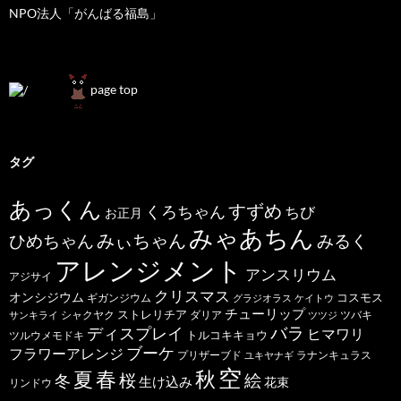
NPO法人「がんばる福島」
page top
タグ
あっくん
すずめ
くろちゃん
ちび
お正月
みゃあちん
ひめちゃん
みぃちゃん
みるく
アレンジメント
アンスリウム
アジサイ
クリスマス
オンシジウム
コスモス
ギガンジウム
グラジオラス
ケイトウ
チューリップ
ストレリチア
ダリア
ツバキ
サンキライ
シャクヤク
ツツジ
バラ
ディスプレイ
ヒマワリ
トルコキキョウ
ツルウメモドキ
ブーケ
フラワーアレンジ
プリザーブド
ユキヤナギ
ラナンキュラス
空
春
秋
夏
桜
絵
冬
生け込み
花束
リンドウ