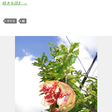
柘榴
続きを読む
→
ザクロ
絵