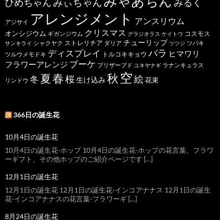
みゃあちん
ひめちゃん
みぃちゃん
みるく
アレンジメント
アンスリウム
アジサイ
クリスマス
オンシジウム
コスモス
ギガンジウム
グラジオラス
ケイトウ
チューリップ
ストレリチア
ダリア
ツバキ
サンキライ
シャクヤク
ツツジ
バラ
ディスプレイ
ヒマワリ
トルコキキョウ
ツルウメモドキ
ブーケ
フラワーアレンジ
プリザーブド
ユキヤナギ
ラナンキュラス
空
春
秋
夏
桜
絵
冬
生け込み
花束
リンドウ
366日の誕生花
10月4日の誕生花
10月4日の誕生花-ホップ 10月4日の誕生花-ホップの花言葉、フラワ
ーギフト、その他ホップのご紹介ページです […]
12月1日の誕生花
12月1日の誕生花 12月1日の誕生花-インコアナナス 12月1日の誕生
花-インコアナナスの花言葉-フラワーギ […]
8月24日の誕生花