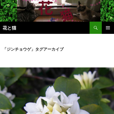
コ
ン
テ
ン
検
ツ
花と猫
索
へ
メインメ
ス
ニュー
キ
「ジンチョウゲ」タグアーカイブ
ッ
プ