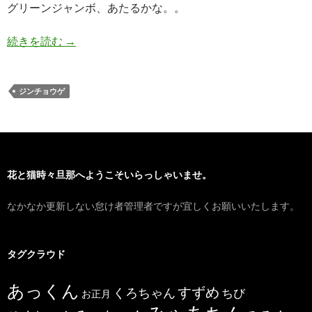
グリーンジャンボ、あたるかな。。
沈丁花
続きを読む
→
ジンチョウゲ
花と猫時々旦那へようこそいらっしゃいませ。
なかなか更新しない怠け者管理者ですが宜しくお願いいたします。
タグクラウド
あっくん
すずめ
くろちゃん
ちび
お正月