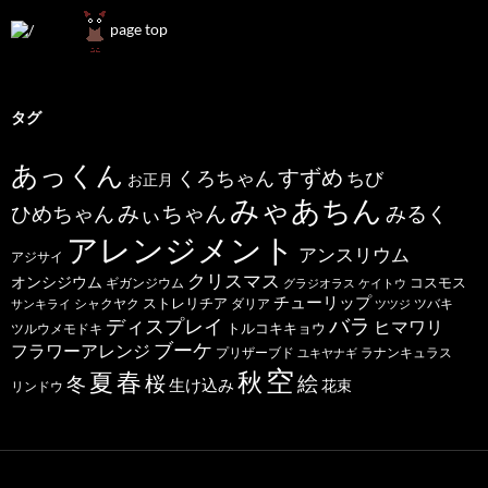
page top
タグ
あっくん
すずめ
くろちゃん
ちび
お正月
みゃあちん
ひめちゃん
みぃちゃん
みるく
アレンジメント
アンスリウム
アジサイ
クリスマス
オンシジウム
コスモス
ギガンジウム
グラジオラス
ケイトウ
チューリップ
ストレリチア
ダリア
ツバキ
サンキライ
シャクヤク
ツツジ
バラ
ディスプレイ
ヒマワリ
トルコキキョウ
ツルウメモドキ
ブーケ
フラワーアレンジ
プリザーブド
ユキヤナギ
ラナンキュラス
空
春
秋
夏
桜
絵
冬
生け込み
花束
リンドウ