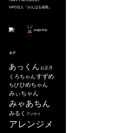
NPO法人「がんばる福島」
page top
タグ
あっくん
お正月
すずめ
くろちゃん
ひめちゃん
ちび
みぃちゃん
みゃあちん
みるく
アジサイ
アレンジメ