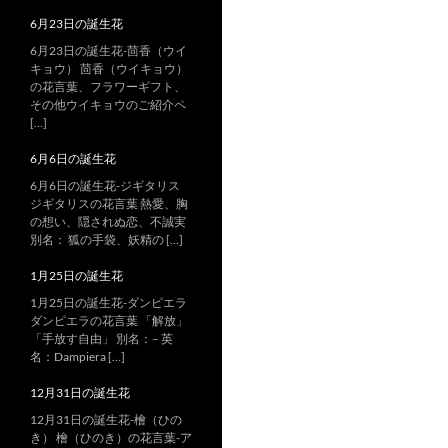
6月23日の誕生花
6月23日の誕生花-茴香（ウイ
キョウ） 茴香（ウイキョウ）
の花言葉、フラワーギフト、
その他ウイキョウのご紹介ペ
[…]
6月6日の誕生花
6月6日の誕生花-ジギタリス
ジギタリスの花言葉 熱愛、胸
の想い、隠されぬ恋、不誠実
別名： 狐の手袋、妖精の […]
1月25日の誕生花
1月25日の誕生花-ダンピエラ
ダンピエラの花言葉 「解放」
「手放す自由」 別名：– 英
名：Dampiera […]
12月31日の誕生花
12月31日の誕生花-檜（ひの
き） 檜（ひのき）の花言葉-ア