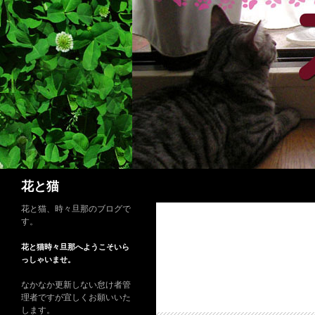
コ
ン
テ
ン
ツ
へ
ス
キ
ッ
プ
検
花と猫
索
花と猫、時々旦那のブログで
す。
花と猫時々旦那へようこそいら
っしゃいませ。
なかなか更新しない怠け者管
理者ですが宜しくお願いいた
します。