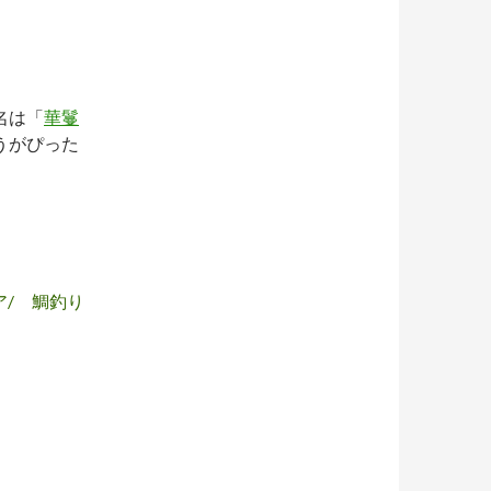
名は「
華鬘
うがぴった
ア/ 鯛釣り