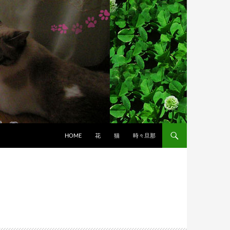
HOME
花
猫
時々旦那