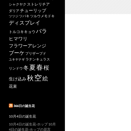
ストレリチア
シャクヤク
チューリップ
ダリア
ツバキ
ツルウメモドキ
ツツジ
ディスプレイ
バラ
トルコキキョウ
ヒマワリ
フラワーアレンジ
ブーケ
プリザーブド
ユキヤナギ
ラナンキュラス
春
夏
桜
冬
リンドウ
空
秋
絵
生け込み
花束
366日の誕生花
10月4日の誕生花
10月4日の誕生花-ホップ 10月
4日の誕生花-ホップの花言