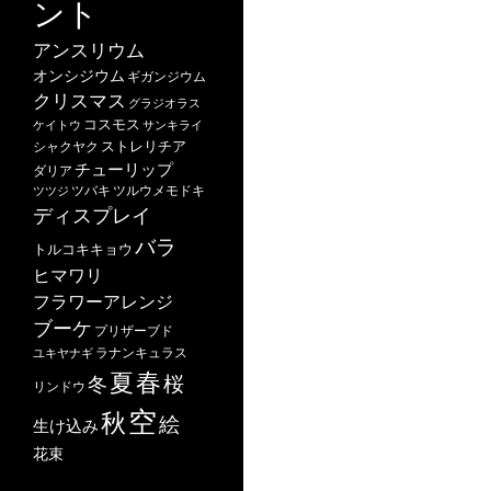
ント
アンスリウム
オンシジウム
ギガンジウム
クリスマス
グラジオラス
コスモス
ケイトウ
サンキライ
ストレリチア
シャクヤク
チューリップ
ダリア
ツバキ
ツルウメモドキ
ツツジ
ディスプレイ
バラ
トルコキキョウ
ヒマワリ
フラワーアレンジ
ブーケ
プリザーブド
ユキヤナギ
ラナンキュラス
春
夏
桜
冬
リンドウ
空
秋
絵
生け込み
花束