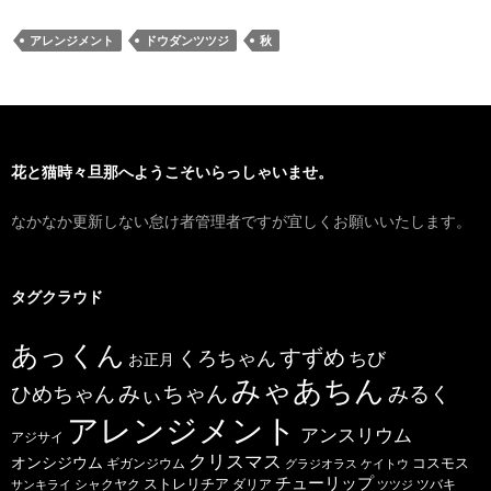
アレンジメント
ドウダンツツジ
秋
花と猫時々旦那へようこそいらっしゃいませ。
なかなか更新しない怠け者管理者ですが宜しくお願いいたします。
タグクラウド
あっくん
すずめ
くろちゃん
ちび
お正月
みゃあちん
ひめちゃん
みぃちゃん
みるく
アレンジメント
アンスリウム
アジサイ
クリスマス
オンシジウム
コスモス
ギガンジウム
グラジオラス
ケイトウ
チューリップ
ストレリチア
ダリア
ツバキ
サンキライ
シャクヤク
ツツジ