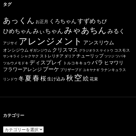
タグ
あっくん
すずめ
くろちゃん
ちび
お正月
みゃあちん
ひめちゃん
みぃちゃん
みるく
アレンジメント
アンスリウム
アジサイ
クリスマス
オンシジウム
コスモス
ギガンジウム
グラジオラス
ケイトウ
チューリップ
ストレリチア
ダリア
ツバキ
サンキライ
シャクヤク
ツツジ
バラ
ディスプレイ
ヒマワリ
トルコキキョウ
ツルウメモドキ
ブーケ
フラワーアレンジ
プリザーブド
ユキヤナギ
ラナンキュラス
空
春
秋
夏
桜
絵
冬
生け込み
花束
リンドウ
カテゴリー
カ
テ