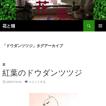
コ
ン
テ
ン
検
ツ
花と猫
索
へ
メインメ
ス
ニュー
キ
「ドウダンツツジ」タグアーカイブ
ッ
プ
花
紅葉のドウダンツツジ
2007/11/14
コメントする