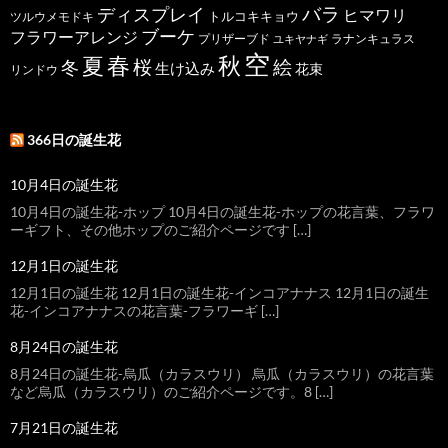
バラ
ディスプレイ
ヒマワリ
トルコキキョウ
ツルウメモドキ
ブーケ
フラワーアレンジ
プリザーブド
ユキヤナギ
ラナンキュラス
空
春
秋
夏
桜
絵
冬
生け込み
花束
リンドウ
366日の誕生花
10月4日の誕生花
10月4日の誕生花-ホップ 10月4日の誕生花-ホップの花言葉、フラワ
ーギフト、その他ホップのご紹介ページです […]
12月1日の誕生花
12月1日の誕生花 12月1日の誕生花-インコアナナス 12月1日の誕生
花-インコアナナスの花言葉-フラワーギ […]
8月24日の誕生花
8月24日の誕生花-烏瓜（カラスウリ） 烏瓜（カラスウリ）の花言葉
など烏瓜（カラスウリ）のご紹介ページです。8 […]
7月21日の誕生花