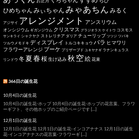
くろちゃん
ちび
お正月
みゃあちん
ひめちゃん
みぃちゃん
みるく
アレンジメント
アンスリウム
アジサイ
クリスマス
オンシジウム
コスモス
ギガンジウム
グラジオラス
ケイトウ
チューリップ
ストレリチア
ダリア
ツバキ
サンキライ
シャクヤク
ツツジ
バラ
ディスプレイ
ヒマワリ
トルコキキョウ
ツルウメモドキ
ブーケ
フラワーアレンジ
プリザーブド
ユキヤナギ
ラナンキュラス
空
春
秋
夏
桜
絵
冬
生け込み
花束
リンドウ
366日の誕生花
10月4日の誕生花
10月4日の誕生花-ホップ 10月4日の誕生花-ホップの花言葉、フラワ
ーギフト、その他ホップのご紹介ページです […]
12月1日の誕生花
12月1日の誕生花 12月1日の誕生花-インコアナナス 12月1日の誕生
花-インコアナナスの花言葉-フラワーギ […]