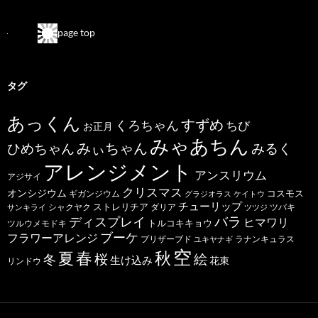
page top
タグ
あっくん
すずめ
くろちゃん
ちび
お正月
みゃあちん
ひめちゃん
みぃちゃん
みるく
アレンジメント
アンスリウム
アジサイ
クリスマス
オンシジウム
コスモス
ギガンジウム
グラジオラス
ケイトウ
チューリップ
ストレリチア
ダリア
ツバキ
サンキライ
シャクヤク
ツツジ
バラ
ディスプレイ
ヒマワリ
トルコキキョウ
ツルウメモドキ
ブーケ
フラワーアレンジ
プリザーブド
ユキヤナギ
ラナンキュラス
空
春
秋
夏
桜
絵
冬
生け込み
花束
リンドウ