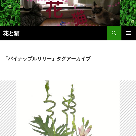
コ
ン
テ
ン
検
ツ
花と猫
索
へ
メインメ
ス
ニュー
キ
「パイナップルリリー」タグアーカイブ
ッ
プ