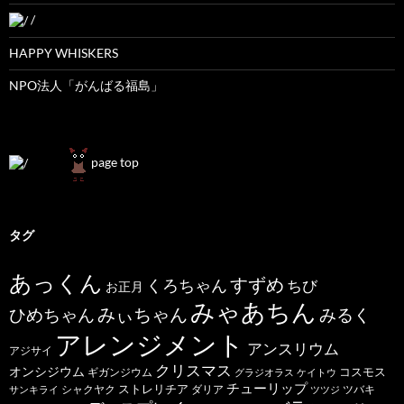
/
HAPPY WHISKERS
NPO法人「がんばる福島」
page top
タグ
あっくん
すずめ
くろちゃん
ちび
お正月
みゃあちん
ひめちゃん
みぃちゃん
みるく
アレンジメント
アンスリウム
アジサイ
クリスマス
オンシジウム
コスモス
ギガンジウム
グラジオラス
ケイトウ
チューリップ
ストレリチア
ダリア
ツバキ
サンキライ
シャクヤク
ツツジ