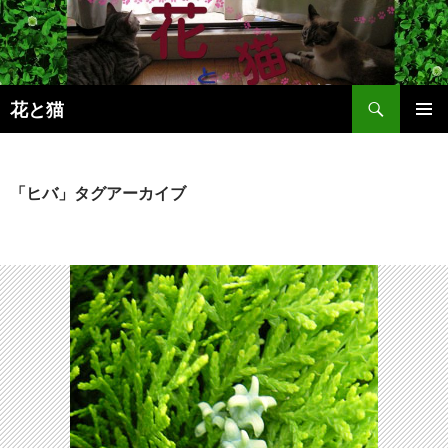
コ
ン
テ
ン
検
ツ
花と猫
索
へ
メインメ
ス
ニュー
キ
「ヒバ」タグアーカイブ
ッ
プ