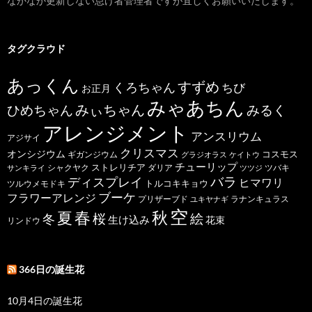
なかなか更新しない怠け者管理者ですが宜しくお願いいたします。
タグクラウド
あっくん
すずめ
くろちゃん
ちび
お正月
みゃあちん
ひめちゃん
みぃちゃん
みるく
アレンジメント
アンスリウム
アジサイ
クリスマス
オンシジウム
コスモス
ギガンジウム
グラジオラス
ケイトウ
チューリップ
ストレリチア
ダリア
ツバキ
サンキライ
シャクヤク
ツツジ
バラ
ディスプレイ
ヒマワリ
トルコキキョウ
ツルウメモドキ
ブーケ
フラワーアレンジ
プリザーブド
ユキヤナギ
ラナンキュラス
空
春
秋
夏
桜
絵
冬
生け込み
花束
リンドウ
366日の誕生花
10月4日の誕生花