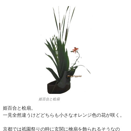
姫百合と桧扇
姫百合と桧扇。
一見全然違うけどどちらも小さなオレンジ色の花が咲く。
京都では祇園祭りの時に玄関に檜扇を飾られるそうなの