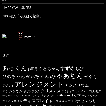
HAPPY WHISKERS
NPO法人「がんばる福島」
page top
タグ
あっくん
すずめ
くろちゃん
ちび
お正月
みゃあちん
ひめちゃん
みぃちゃん
みるく
アレンジメント
アンスリウム
アジサイ
クリスマス
オンシジウム
コスモス
ギガンジウム
グラジオラス
ケイトウ
チューリップ
ストレリチア
ダリア
ツバキ
サンキライ
シャクヤク
ツツジ
バラ
ディスプレイ
ヒマワリ
トルコキキョウ
ツルウメモドキ
ブーケ
フラワーアレンジ