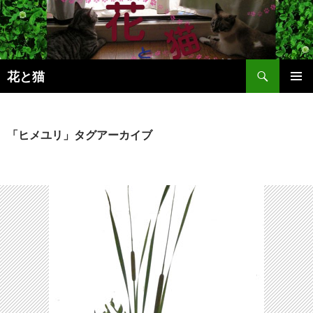
コ
ン
テ
ン
検
ツ
花と猫
索
へ
メインメ
ス
ニュー
キ
「ヒメユリ」タグアーカイブ
ッ
プ