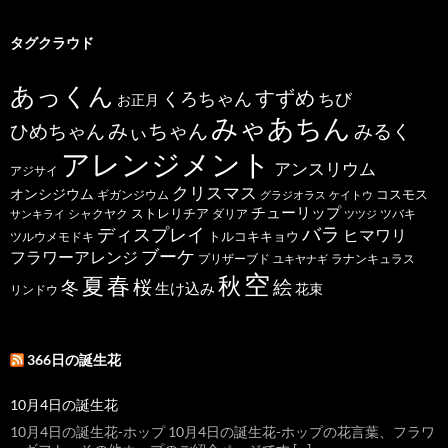
タグクラウド
あっくん
すずめ
くろちゃん
ちび
お正月
みゃあちん
ひめちゃん
みぃちゃん
みるく
アレンジメント
アンスリウム
アジサイ
クリスマス
オンシジウム
コスモス
ギガンジウム
グラジオラス
ケイトウ
チューリップ
ストレリチア
ダリア
ツバキ
サンキライ
シャクヤク
ツツジ
バラ
ディスプレイ
ヒマワリ
トルコキキョウ
ツルウメモドキ
ブーケ
フラワーアレンジ
プリザーブド
ユキヤナギ
ラナンキュラス
空
春
秋
夏
桜
絵
冬
生け込み
花束
リンドウ
366日の誕生花
10月4日の誕生花
10月4日の誕生花-ホップ 10月4日の誕生花-ホップの花言葉、フラワ