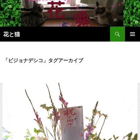
コ
ン
テ
ン
検
ツ
花と猫
索
へ
メインメ
ス
ニュー
キ
「ビジョナデシコ」タグアーカイブ
ッ
プ