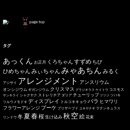
page top
タグ
あっくん
すずめ
くろちゃん
ちび
お正月
みゃあちん
ひめちゃん
みぃちゃん
みるく
アレンジメント
アンスリウム
アジサイ
クリスマス
オンシジウム
コスモス
ギガンジウム
グラジオラス
ケイトウ
チューリップ
ストレリチア
ダリア
ツバキ
サンキライ
シャクヤク
ツツジ
バラ
ディスプレイ
ヒマワリ
トルコキキョウ
ツルウメモドキ
ブーケ
フラワーアレンジ
プリザーブド
ユキヤナギ
ラナンキュラス
空
春
秋
夏
桜
絵
冬
生け込み
花束
リンドウ