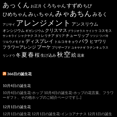
あっくん
すずめ
くろちゃん
ちび
お正月
みゃあちん
ひめちゃん
みぃちゃん
みるく
アレンジメント
アンスリウム
アジサイ
クリスマス
オンシジウム
コスモス
ギガンジウム
グラジオラス
ケイトウ
チューリップ
ストレリチア
ダリア
ツバキ
サンキライ
シャクヤク
ツツジ
バラ
ディスプレイ
ヒマワリ
トルコキキョウ
ツルウメモドキ
ブーケ
フラワーアレンジ
プリザーブド
ユキヤナギ
ラナンキュラス
空
春
秋
夏
桜
絵
冬
生け込み
花束
リンドウ
366日の誕生花
10月4日の誕生花
10月4日の誕生花-ホップ 10月4日の誕生花-ホップの花言葉、フラワ
ーギフト、その他ホップのご紹介ページです […]
12月1日の誕生花
12月1日の誕生花 12月1日の誕生花-インコアナナス 12月1日の誕生