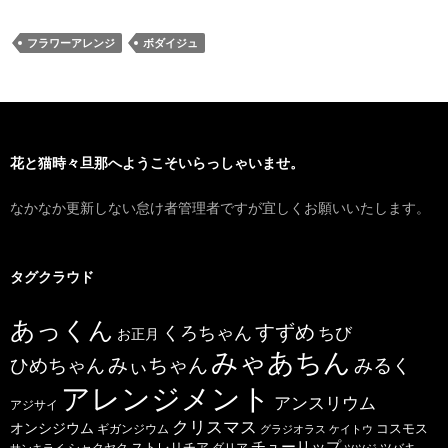
フラワーアレンジ
ボダイジュ
花と猫時々旦那へようこそいらっしゃいませ。
なかなか更新しない怠け者管理者ですが宜しくお願いいたします。
タグクラウド
あっくん
すずめ
くろちゃん
ちび
お正月
みゃあちん
ひめちゃん
みぃちゃん
みるく
アレンジメント
アンスリウム
アジサイ
クリスマス
オンシジウム
コスモス
ギガンジウム
グラジオラス
ケイトウ
チューリップ
ストレリチア
ダリア
ツバキ
サンキライ
シャクヤク
ツツジ