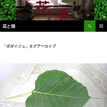
コ
ン
テ
ン
検
ツ
花と猫
索
へ
メインメ
ス
ニュー
キ
「ボダイジュ」タグアーカイブ
ッ
プ