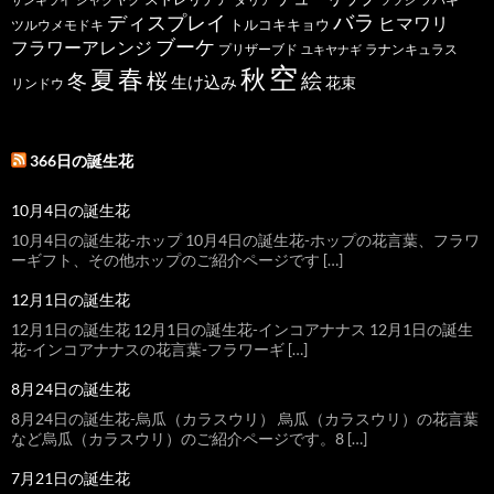
バラ
ディスプレイ
ヒマワリ
トルコキキョウ
ツルウメモドキ
ブーケ
フラワーアレンジ
プリザーブド
ユキヤナギ
ラナンキュラス
空
春
秋
夏
桜
絵
冬
生け込み
花束
リンドウ
366日の誕生花
10月4日の誕生花
10月4日の誕生花-ホップ 10月4日の誕生花-ホップの花言葉、フラワ
ーギフト、その他ホップのご紹介ページです […]
12月1日の誕生花
12月1日の誕生花 12月1日の誕生花-インコアナナス 12月1日の誕生
花-インコアナナスの花言葉-フラワーギ […]
8月24日の誕生花
8月24日の誕生花-烏瓜（カラスウリ） 烏瓜（カラスウリ）の花言葉
など烏瓜（カラスウリ）のご紹介ページです。8 […]
7月21日の誕生花