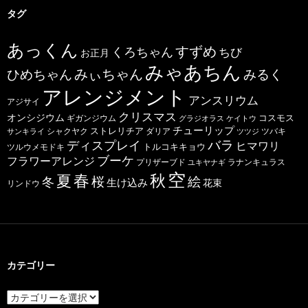
タグ
あっくん
すずめ
くろちゃん
ちび
お正月
みゃあちん
ひめちゃん
みぃちゃん
みるく
アレンジメント
アンスリウム
アジサイ
クリスマス
オンシジウム
コスモス
ギガンジウム
グラジオラス
ケイトウ
チューリップ
ストレリチア
ダリア
ツバキ
サンキライ
シャクヤク
ツツジ
バラ
ディスプレイ
ヒマワリ
トルコキキョウ
ツルウメモドキ
ブーケ
フラワーアレンジ
プリザーブド
ユキヤナギ
ラナンキュラス
空
春
秋
夏
桜
絵
冬
生け込み
花束
リンドウ
カテゴリー
カ
テ