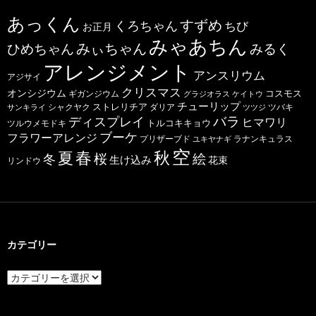
あっくん
すずめ
くろちゃん
ちび
お正月
みゃあちん
ひめちゃん
みぃちゃん
みるく
アレンジメント
アンスリウム
アジサイ
クリスマス
オンシジウム
コスモス
ギガンジウム
グラジオラス
ケイトウ
チューリップ
ストレリチア
ダリア
ツバキ
サンキライ
シャクヤク
ツツジ
バラ
ディスプレイ
ヒマワリ
トルコキキョウ
ツルウメモドキ
ブーケ
フラワーアレンジ
プリザーブド
ユキヤナギ
ラナンキュラス
空
春
秋
夏
桜
絵
冬
生け込み
花束
リンドウ
カテゴリー
カ
テ
ゴ
リ