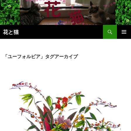
コ
ン
テ
ン
検
ツ
花と猫
索
へ
メインメ
ス
ニュー
キ
「ユーフォルビア」タグアーカイブ
ッ
プ