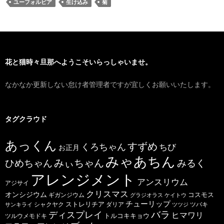
ユーフォルビア
生け込み
菊
花と猫時々旦那へようこそいらっしゃいませ。
なかなか更新しない怠け者管理者ですが宜しくお願いいたします。
タグクラウド
あっくん
すずめ
くろちゃん
ちび
お正月
みゃあちん
ひめちゃん
みぃちゃん
みるく
アレンジメント
アンスリウム
アジサイ
クリスマス
オンシジウム
コスモス
ギガンジウム
グラジオラス
ケイトウ
チューリップ
ストレリチア
ダリア
ツバキ
サンキライ
シャクヤク
ツツジ
バラ
ディスプレイ
ヒマワリ
トルコキキョウ
ツルウメモドキ