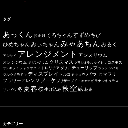
タグ
あっくん
すずめ
くろちゃん
ちび
お正月
みゃあちん
ひめちゃん
みぃちゃん
みるく
アレンジメント
アンスリウム
アジサイ
クリスマス
オンシジウム
コスモス
ギガンジウム
グラジオラス
ケイトウ
チューリップ
ストレリチア
ダリア
ツバキ
サンキライ
シャクヤク
ツツジ
バラ
ディスプレイ
ヒマワリ
トルコキキョウ
ツルウメモドキ
ブーケ
フラワーアレンジ
プリザーブド
ユキヤナギ
ラナンキュラス
空
春
秋
夏
桜
絵
冬
生け込み
花束
リンドウ
カテゴリー