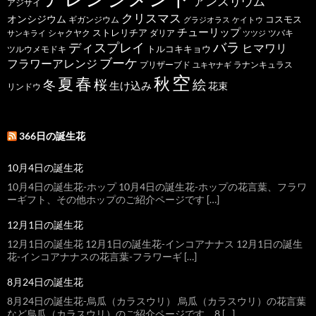
アンスリウム
アジサイ
クリスマス
オンシジウム
コスモス
ギガンジウム
グラジオラス
ケイトウ
チューリップ
ストレリチア
ダリア
ツバキ
サンキライ
シャクヤク
ツツジ
バラ
ディスプレイ
ヒマワリ
トルコキキョウ
ツルウメモドキ
ブーケ
フラワーアレンジ
プリザーブド
ユキヤナギ
ラナンキュラス
空
春
秋
夏
桜
絵
冬
生け込み
花束
リンドウ
366日の誕生花
10月4日の誕生花
10月4日の誕生花-ホップ 10月4日の誕生花-ホップの花言葉、フラワ
ーギフト、その他ホップのご紹介ページです […]
12月1日の誕生花
12月1日の誕生花 12月1日の誕生花-インコアナナス 12月1日の誕生
花-インコアナナスの花言葉-フラワーギ […]
8月24日の誕生花
8月24日の誕生花-烏瓜（カラスウリ） 烏瓜（カラスウリ）の花言葉
など烏瓜（カラスウリ）のご紹介ページです。8 […]