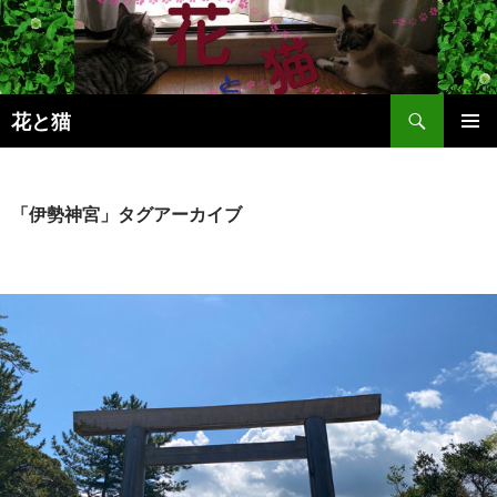
コ
ン
テ
ン
検
ツ
花と猫
索
へ
メインメ
ス
ニュー
キ
「伊勢神宮」タグアーカイブ
ッ
プ