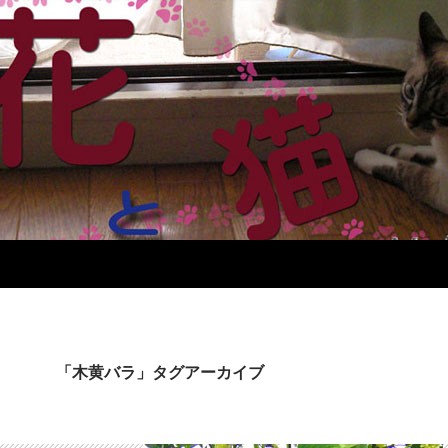
「木黄バラ」タグアーカイブ