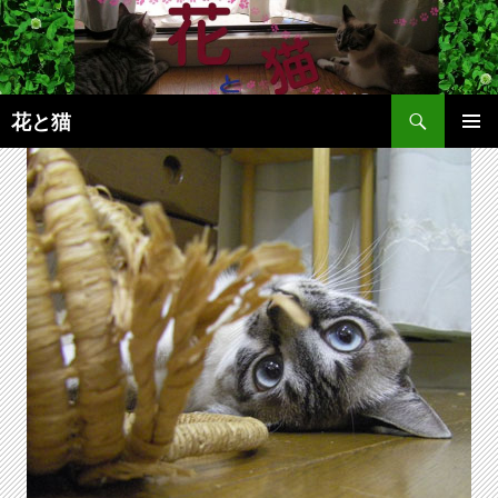
コ
ン
テ
ン
検
ツ
花と猫
索
へ
メインメ
ス
ニュー
キ
ッ
プ