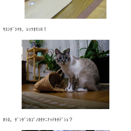
ﾔｽﾝﾀﾞﾗﾏﾀ、ﾚｯﾂｵﾓｼﾛ！
ﾎﾗﾈ。ﾀﾞﾝﾀﾞﾝｶｺﾞﾉｶﾀﾁﾆﾅｯﾃｷﾀﾃﾞｼｮ？