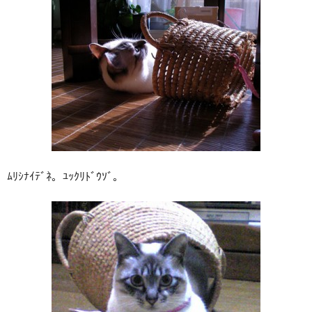
ﾑﾘｼﾅｲﾃﾞﾈ。ﾕｯｸﾘﾄﾞｳｿﾞ。