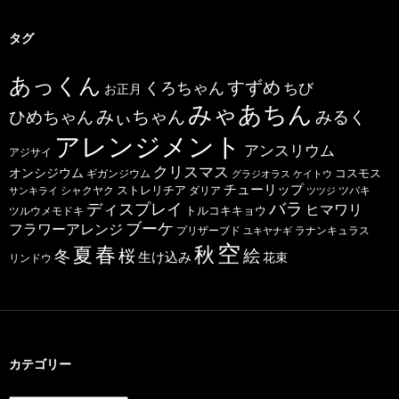
タグ
あっくん
すずめ
くろちゃん
ちび
お正月
みゃあちん
ひめちゃん
みぃちゃん
みるく
アレンジメント
アンスリウム
アジサイ
クリスマス
オンシジウム
コスモス
ギガンジウム
グラジオラス
ケイトウ
チューリップ
ストレリチア
ダリア
ツバキ
サンキライ
シャクヤク
ツツジ
バラ
ディスプレイ
ヒマワリ
トルコキキョウ
ツルウメモドキ
ブーケ
フラワーアレンジ
プリザーブド
ユキヤナギ
ラナンキュラス
空
春
秋
夏
桜
絵
冬
生け込み
花束
リンドウ
カテゴリー