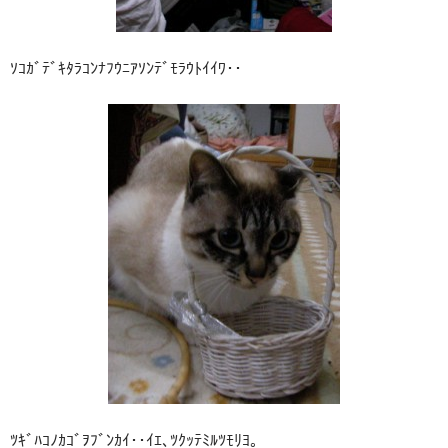
ｿｺｶﾞﾃﾞｷﾀﾗｺﾝﾅﾌｳﾆｱｿﾝﾃﾞﾓﾗｳﾄｲｲﾜ･･
ﾂｷﾞﾊｺﾉｶｺﾞｦﾌﾞﾝｶｲ･･ｲｴ､ﾂｸｯﾃﾐﾙﾂﾓﾘﾖ｡