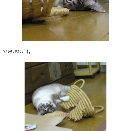
ﾂｶﾚﾀﾗﾔｽﾝﾃﾞﾈ。