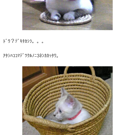
ﾄﾞｳ？ﾃﾞｷﾀｶｼﾗ。。。
ｱﾀｼﾊｺｺﾏﾃﾞﾂｸﾙﾉﾆ3ﾈﾝｶｶｯﾀﾜ。