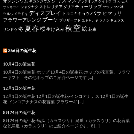
クリスマス
オンシジウム
コスモス
ギガンジウム
グラジオラス
ケイトウ
チューリップ
ストレリチア
ダリア
ツバキ
サンキライ
シャクヤク
ツツジ
バラ
ディスプレイ
ヒマワリ
トルコキキョウ
ツルウメモドキ
ブーケ
フラワーアレンジ
プリザーブド
ユキヤナギ
ラナンキュラス
空
春
秋
夏
桜
絵
冬
生け込み
花束
リンドウ
366日の誕生花
10月4日の誕生花
10月4日の誕生花-ホップ 10月4日の誕生花-ホップの花言葉、フラワ
ーギフト、その他ホップのご紹介ページです […]
12月1日の誕生花
12月1日の誕生花 12月1日の誕生花-インコアナナス 12月1日の誕生
花-インコアナナスの花言葉-フラワーギ […]
8月24日の誕生花
8月24日の誕生花-烏瓜（カラスウリ） 烏瓜（カラスウリ）の花言葉
など烏瓜（カラスウリ）のご紹介ページです。8 […]