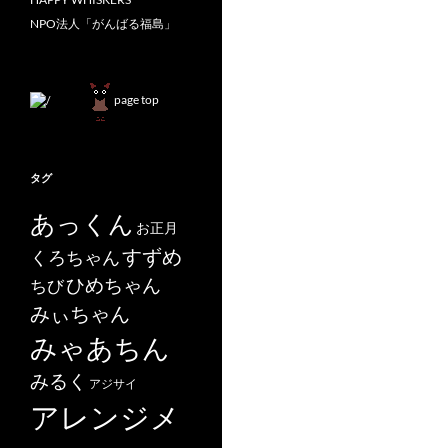
NPO法人「がんばる福島」
page top
タグ
あっくん
お正月
すずめ
くろちゃん
ひめちゃん
ちび
みぃちゃん
みゃあちん
みるく
アジサイ
アレンジメ