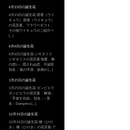
6月23日の誕生花
6月23日の誕生花-茴香（ウイ
キョウ） 茴香（ウイキョウ）
の花言葉、フラワーギフト、
その他ウイキョウのご紹介ペ
[…]
6月6日の誕生花
6月6日の誕生花-ジギタリス
ジギタリスの花言葉 熱愛、胸
の想い、隠されぬ恋、不誠実
別名： 狐の手袋、妖精の […]
1月25日の誕生花
1月25日の誕生花-ダンピエラ
ダンピエラの花言葉 「解放」
「手放す自由」 別名：– 英
名：Dampiera […]
12月31日の誕生花
12月31日の誕生花-檜（ひの
き） 檜（ひのき）の花言葉-ア