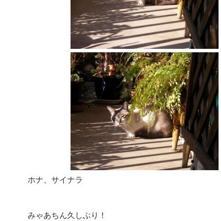
ホナ、サイナラ
みゃあちん久しぶり！