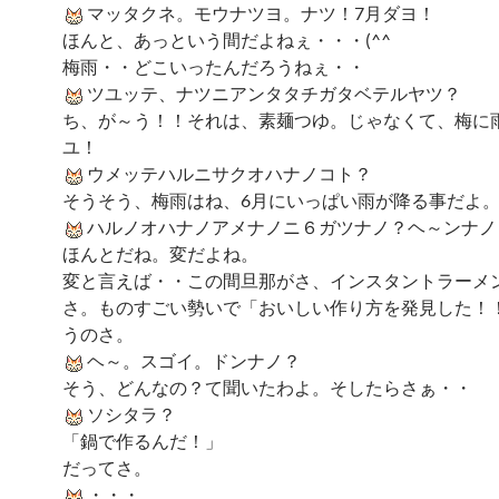
マッタクネ。モウナツヨ。ナツ！7月ダヨ！
ほんと、あっという間だよねぇ・・・(^^ゞ
梅雨・・どこいったんだろうねぇ・・
ツユッテ、ナツニアンタタチガタベテルヤツ？
ち、が～う！！それは、素麺つゆ。じゃなくて、梅に
ユ！
ウメッテハルニサクオハナノコト？
そうそう、梅雨はね、6月にいっぱい雨が降る事だよ
ハルノオハナノアメナノニ６ガツナノ？ヘ～ンナノ
ほんとだね。変だよね。
変と言えば・・この間旦那がさ、インスタントラーメ
さ。ものすごい勢いで「おいしい作り方を発見した！
うのさ。
ヘ～。スゴイ。ドンナノ？
そう、どんなの？て聞いたわよ。そしたらさぁ・・
ソシタラ？
「鍋で作るんだ！」
だってさ。
・・・