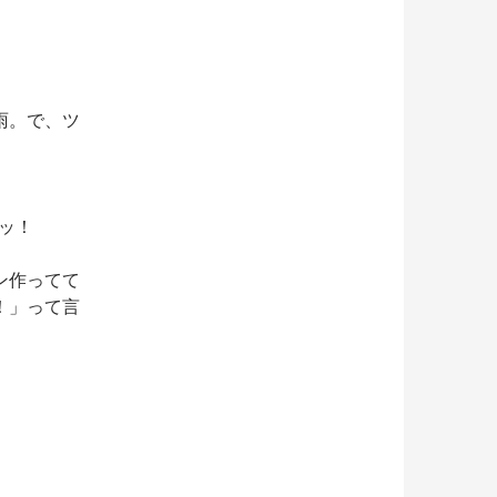
雨。で、ツ
。
ッ！
ン作ってて
！」って言