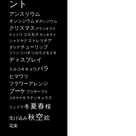
ント
アンスリウム
オンシジウム
ギガンジウム
クリスマス
グラジオラス
コスモス
ケイトウ
サンキライ
ストレリチア
シャクヤク
チューリップ
ダリア
ツバキ
ツルウメモドキ
ツツジ
ディスプレイ
バラ
トルコキキョウ
ヒマワリ
フラワーアレンジ
ブーケ
プリザーブド
ユキヤナギ
ラナンキュラス
春
夏
桜
冬
リンドウ
空
秋
絵
生け込み
花束