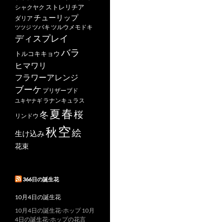
ストレリチア
シャクヤク
チューリップ
ダリア
ツバキ
ツルウメモドキ
ツツジ
ディスプレイ
バラ
トルコキキョウ
ヒマワリ
フラワーアレンジ
ブーケ
プリザーブド
ユキヤナギ
ラナンキュラス
春
夏
桜
冬
リンドウ
空
秋
絵
生け込み
花束
366日の誕生花
10月4日の誕生花
10月4日の誕生花-ホップ 10月
4日の誕生花-ホップの花言