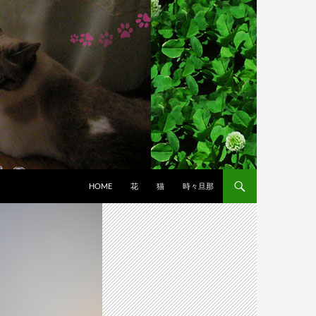
HOME
花
猫
時々旦那