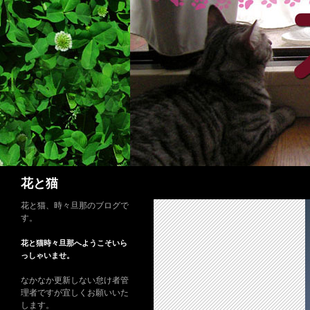
コ
ン
テ
ン
ツ
へ
ス
キ
ッ
プ
検
花と猫
索
花と猫、時々旦那のブログで
す。
花と猫時々旦那へようこそいら
っしゃいませ。
なかなか更新しない怠け者管
理者ですが宜しくお願いいた
します。