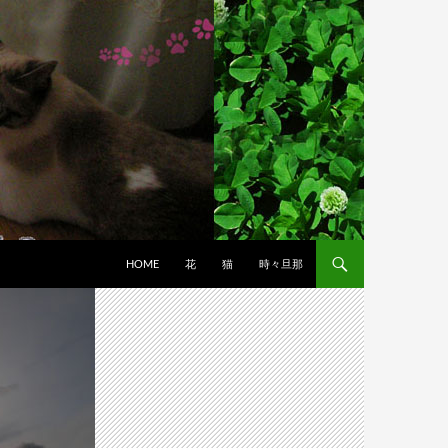
HOME
花
猫
時々旦那