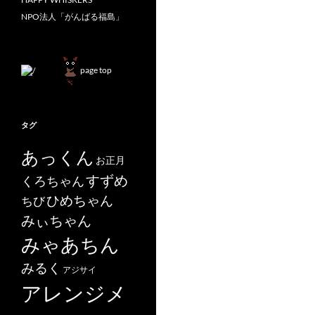
NPO法人「がんばる福島」
page top
タグ
あっくん
お正月
すずめ
くろちゃん
ひめちゃん
ちび
みぃちゃん
みゃあちん
みるく
アジサイ
アレンジメ