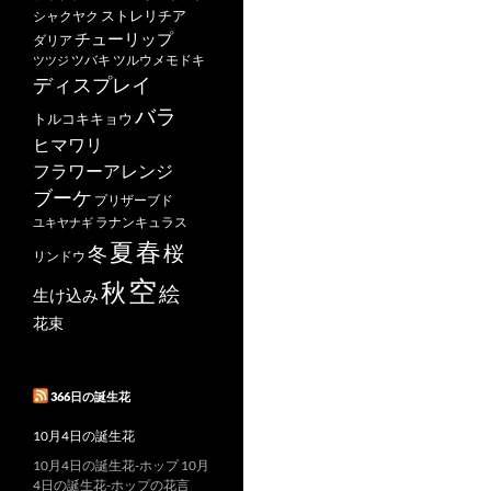
ストレリチア
シャクヤク
チューリップ
ダリア
ツバキ
ツルウメモドキ
ツツジ
ディスプレイ
バラ
トルコキキョウ
ヒマワリ
フラワーアレンジ
ブーケ
プリザーブド
ユキヤナギ
ラナンキュラス
春
夏
桜
冬
リンドウ
空
秋
絵
生け込み
花束
366日の誕生花
10月4日の誕生花
10月4日の誕生花-ホップ 10月
4日の誕生花-ホップの花言