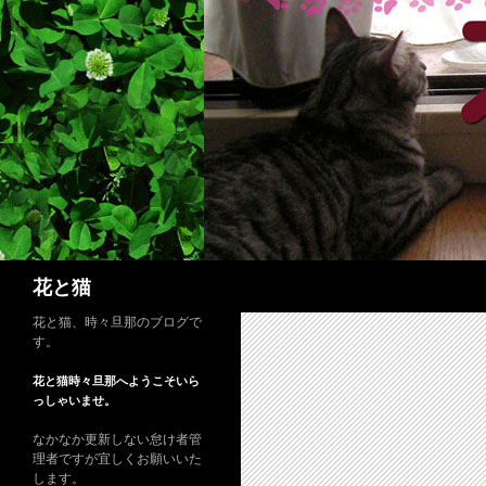
コ
ン
テ
ン
ツ
へ
ス
キ
ッ
プ
検
花と猫
索
花と猫、時々旦那のブログで
す。
花と猫時々旦那へようこそいら
っしゃいませ。
なかなか更新しない怠け者管
理者ですが宜しくお願いいた
します。