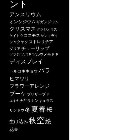
ント
アンスリウム
オンシジウム
ギガンジウム
クリスマス
グラジオラス
コスモス
ケイトウ
サンキライ
ストレリチア
シャクヤク
チューリップ
ダリア
ツバキ
ツルウメモドキ
ツツジ
ディスプレイ
バラ
トルコキキョウ
ヒマワリ
フラワーアレンジ
ブーケ
プリザーブド
ユキヤナギ
ラナンキュラス
春
夏
桜
冬
リンドウ
空
秋
絵
生け込み
花束