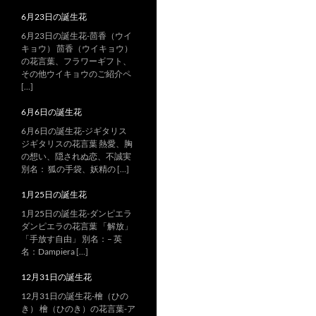
6月23日の誕生花
6月23日の誕生花-茴香（ウイ
キョウ） 茴香（ウイキョウ）
の花言葉、フラワーギフト、
その他ウイキョウのご紹介ペ
[…]
6月6日の誕生花
6月6日の誕生花-ジギタリス
ジギタリスの花言葉 熱愛、胸
の想い、隠されぬ恋、不誠実
別名： 狐の手袋、妖精の […]
1月25日の誕生花
1月25日の誕生花-ダンピエラ
ダンピエラの花言葉 「解放」
「手放す自由」 別名：– 英
名：Dampiera […]
12月31日の誕生花
12月31日の誕生花-檜（ひの
き） 檜（ひのき）の花言葉-ア