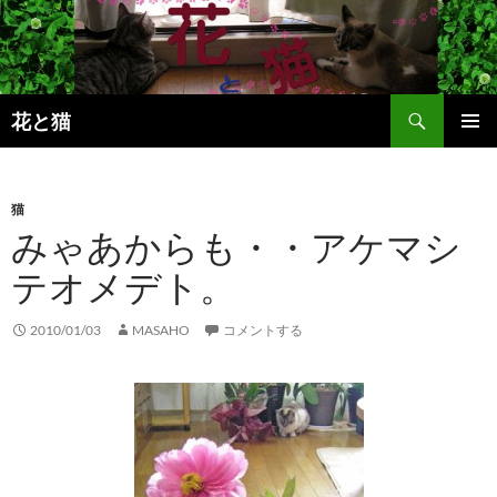
コ
ン
テ
ン
検
ツ
花と猫
索
へ
メインメ
ス
ニュー
キ
猫
ッ
みゃあからも・・アケマシ
プ
テオメデト。
2010/01/03
MASAHO
コメントする