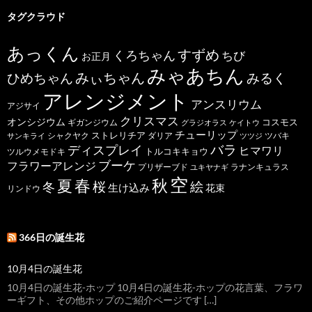
タグクラウド
あっくん
すずめ
くろちゃん
ちび
お正月
みゃあちん
ひめちゃん
みぃちゃん
みるく
アレンジメント
アンスリウム
アジサイ
クリスマス
オンシジウム
コスモス
ギガンジウム
グラジオラス
ケイトウ
チューリップ
ストレリチア
ダリア
ツバキ
サンキライ
シャクヤク
ツツジ
バラ
ディスプレイ
ヒマワリ
トルコキキョウ
ツルウメモドキ
ブーケ
フラワーアレンジ
プリザーブド
ユキヤナギ
ラナンキュラス
空
春
秋
夏
桜
絵
冬
生け込み
花束
リンドウ
366日の誕生花
10月4日の誕生花
10月4日の誕生花-ホップ 10月4日の誕生花-ホップの花言葉、フラワ
ーギフト、その他ホップのご紹介ページです […]