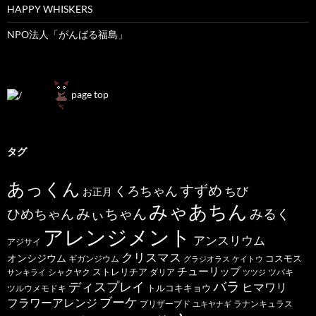
HAPPY WHISKERS
NPO法人「がんばる福島」
page top
タグ
あっくん
すずめ
くろちゃん
ちび
お正月
みゃあちん
ひめちゃん
みぃちゃん
みるく
アレンジメント
アンスリウム
アジサイ
クリスマス
オンシジウム
コスモス
ギガンジウム
グラジオラス
ケイトウ
チューリップ
ストレリチア
ダリア
ツバキ
サンキライ
シャクヤク
ツツジ
バラ
ディスプレイ
ヒマワリ
トルコキキョウ
ツルウメモドキ
ブーケ
フラワーアレンジ
プリザーブド
ユキヤナギ
ラナンキュラス