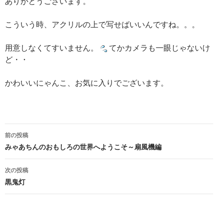
ありがとうございます。
こういう時、アクリルの上で写せばいいんですね。。。
用意しなくてすいません。
てかカメラも一眼じゃないけ
ど・・
かわいいにゃんこ、お気に入りでございます。
投
前の投稿
稿
みゃあちんのおもしろの世界へようこそ～扇風機編
ナ
次の投稿
ビ
黒鬼灯
ゲ
ー