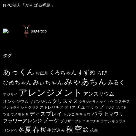
NPO法人「がんばる福島」
page top
タグ
あっくん
すずめ
くろちゃん
ちび
お正月
みゃあちん
ひめちゃん
みぃちゃん
みるく
アレンジメント
アンスリウム
アジサイ
クリスマス
オンシジウム
コスモス
ギガンジウム
グラジオラス
ケイトウ
チューリップ
ストレリチア
ダリア
ツバキ
サンキライ
シャクヤク
ツツジ
バラ
ディスプレイ
ヒマワリ
トルコキキョウ
ツルウメモドキ
ブーケ
フラワーアレンジ
プリザーブド
ユキヤナギ
ラナンキュラス
空
春
秋
夏
桜
絵
冬
生け込み
花束
リンドウ