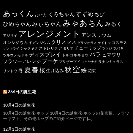
あっくん
すずめ
くろちゃん
ちび
お正月
みゃあちん
ひめちゃん
みぃちゃん
みるく
アレンジメント
アンスリウム
アジサイ
クリスマス
オンシジウム
コスモス
ギガンジウム
グラジオラス
ケイトウ
チューリップ
ストレリチア
ダリア
ツバキ
サンキライ
シャクヤク
ツツジ
バラ
ディスプレイ
ヒマワリ
トルコキキョウ
ツルウメモドキ
ブーケ
フラワーアレンジ
プリザーブド
ユキヤナギ
ラナンキュラス
空
春
秋
夏
桜
絵
冬
生け込み
花束
リンドウ
366日の誕生花
10月4日の誕生花
10月4日の誕生花-ホップ 10月4日の誕生花-ホップの花言葉、フラワ
ーギフト、その他ホップのご紹介ページです […]
12月1日の誕生花