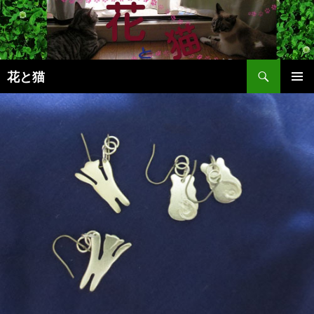
コ
ン
テ
ン
検
ツ
花と猫
索
へ
メインメ
ス
ニュー
キ
ッ
プ