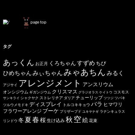
page top
タグ
あっくん
すずめ
くろちゃん
ちび
お正月
みゃあちん
ひめちゃん
みぃちゃん
みるく
アレンジメント
アンスリウム
アジサイ
クリスマス
オンシジウム
コスモス
ギガンジウム
グラジオラス
ケイトウ
チューリップ
ストレリチア
ダリア
ツバキ
サンキライ
シャクヤク
ツツジ
バラ
ディスプレイ
ヒマワリ
トルコキキョウ
ツルウメモドキ
ブーケ
フラワーアレンジ
プリザーブド
ユキヤナギ
ラナンキュラス
空
春
秋
夏
桜
絵
冬
生け込み
花束
リンドウ