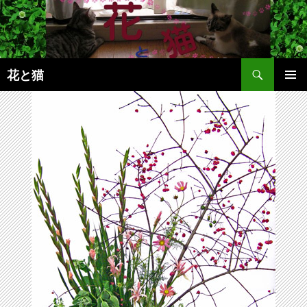
コ
ン
テ
ン
検
ツ
花と猫
索
へ
メインメ
ス
ニュー
キ
ッ
プ