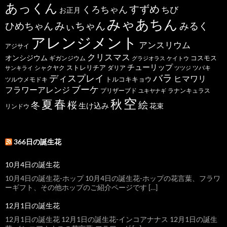
あっくん
すずめ
くろちゃん
ちび
お正月
みゃあちん
ひめちゃん
みぃちゃん
みるく
アレンジメント
アンスリウム
アジサイ
クリスマス
オンシジウム
コスモス
ギガンジウム
グラジオラス
ケイトウ
チューリップ
ストレリチア
ダリア
ツバキ
サンキライ
シャクヤク
ツツジ
バラ
ディスプレイ
ヒマワリ
トルコキキョウ
ツルウメモドキ
ブーケ
フラワーアレンジ
プリザーブド
ユキヤナギ
ラナンキュラス
空
春
秋
夏
桜
絵
冬
生け込み
花束
リンドウ
366日の誕生花
10月4日の誕生花
10月4日の誕生花-ホップ 10月4日の誕生花-ホップの花言葉、フラワ
ーギフト、その他ホップのご紹介ページです […]
12月1日の誕生花
12月1日の誕生花 12月1日の誕生花-インコアナナス 12月1日の誕生