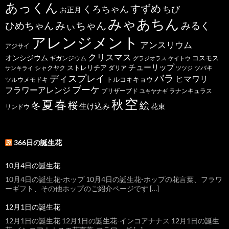
あっくん
すずめ
くろちゃん
ちび
お正月
みゃあちん
ひめちゃん
みぃちゃん
みるく
アレンジメント
アンスリウム
アジサイ
クリスマス
オンシジウム
コスモス
ギガンジウム
グラジオラス
ケイトウ
チューリップ
ストレリチア
ダリア
ツバキ
サンキライ
シャクヤク
ツツジ
バラ
ディスプレイ
ヒマワリ
トルコキキョウ
ツルウメモドキ
ブーケ
フラワーアレンジ
プリザーブド
ユキヤナギ
ラナンキュラス
空
春
秋
夏
桜
絵
冬
生け込み
花束
リンドウ
366日の誕生花
10月4日の誕生花
10月4日の誕生花-ホップ 10月4日の誕生花-ホップの花言葉、フラワ
ーギフト、その他ホップのご紹介ページです […]
12月1日の誕生花
12月1日の誕生花 12月1日の誕生花-インコアナナス 12月1日の誕生