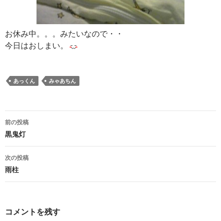
お休み中。。。みたいなので・・
今日はおしまい。
あっくん
みゃあちん
投
前の投稿
稿
黒鬼灯
ナ
次の投稿
ビ
雨柱
ゲ
ー
コメントを残す