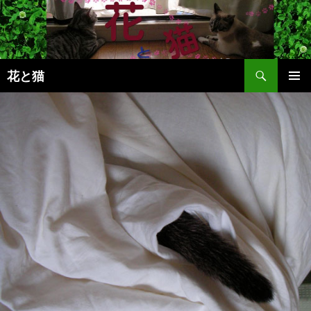
コ
ン
テ
ン
検
ツ
花と猫
索
へ
メインメ
ス
ニュー
キ
ッ
プ