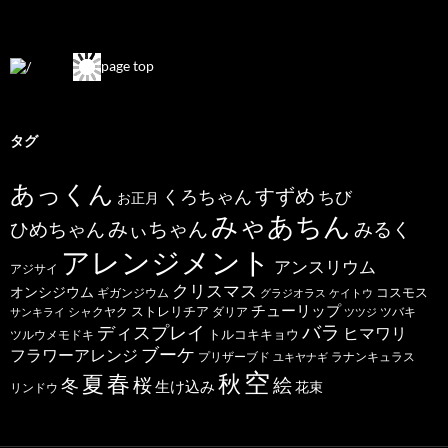
page top
タグ
あっくん
すずめ
くろちゃん
ちび
お正月
みゃあちん
ひめちゃん
みぃちゃん
みるく
アレンジメント
アンスリウム
アジサイ
クリスマス
オンシジウム
コスモス
ギガンジウム
グラジオラス
ケイトウ
チューリップ
ストレリチア
ダリア
ツバキ
サンキライ
シャクヤク
ツツジ
バラ
ディスプレイ
ヒマワリ
トルコキキョウ
ツルウメモドキ
ブーケ
フラワーアレンジ
プリザーブド
ユキヤナギ
ラナンキュラス
空
春
秋
夏
桜
絵
冬
生け込み
花束
リンドウ