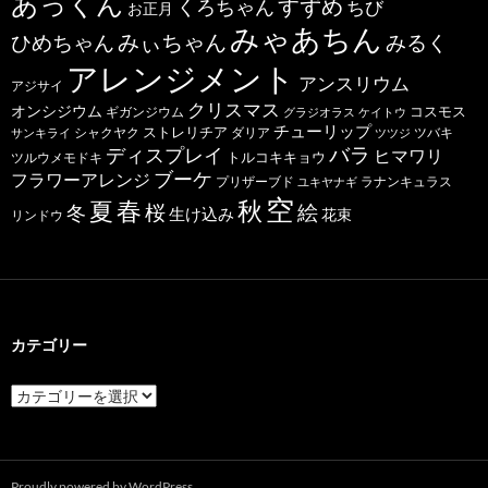
あっくん
すずめ
くろちゃん
ちび
お正月
みゃあちん
ひめちゃん
みぃちゃん
みるく
アレンジメント
アンスリウム
アジサイ
クリスマス
オンシジウム
コスモス
ギガンジウム
グラジオラス
ケイトウ
チューリップ
ストレリチア
ダリア
ツバキ
サンキライ
シャクヤク
ツツジ
バラ
ディスプレイ
ヒマワリ
トルコキキョウ
ツルウメモドキ
ブーケ
フラワーアレンジ
プリザーブド
ユキヤナギ
ラナンキュラス
空
春
秋
夏
桜
絵
冬
生け込み
花束
リンドウ
カテゴリー
カ
テ
ゴ
リ
ー
Proudly powered by WordPress