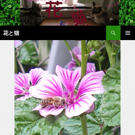
コ
ン
テ
ン
検
ツ
花と猫
索
へ
メインメ
ス
ニュー
キ
ッ
プ