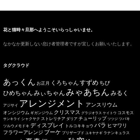
花と猫時々旦那へようこそいらっしゃいませ。
なかなか更新しない怠け者管理者ですが宜しくお願いいたします。
タグクラウド
あっくん
すずめ
くろちゃん
ちび
お正月
みゃあちん
ひめちゃん
みぃちゃん
みるく
アレンジメント
アンスリウム
アジサイ
クリスマス
オンシジウム
コスモス
ギガンジウム
グラジオラス
ケイトウ
チューリップ
ストレリチア
ダリア
ツバキ
サンキライ
シャクヤク
ツツジ
バラ
ディスプレイ
ヒマワリ
トルコキキョウ
ツルウメモドキ
ブーケ
フラワーアレンジ
プリザーブド
ユキヤナギ
ラナンキュラス