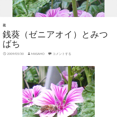
花
銭葵（ゼニアオイ）とみつ
ばち
2009/05/30
MASAHO
コメントする