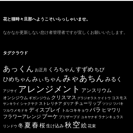
花と猫時々旦那へようこそいらっしゃいませ。
なかなか更新しない怠け者管理者ですが宜しくお願いいたします。
タグクラウド
あっくん
すずめ
くろちゃん
ちび
お正月
みゃあちん
ひめちゃん
みぃちゃん
みるく
アレンジメント
アンスリウム
アジサイ
クリスマス
オンシジウム
コスモス
ギガンジウム
グラジオラス
ケイトウ
チューリップ
ストレリチア
ダリア
ツバキ
サンキライ
シャクヤク
ツツジ
バラ
ディスプレイ
ヒマワリ
トルコキキョウ
ツルウメモドキ
ブーケ
フラワーアレンジ
プリザーブド
ユキヤナギ
ラナンキュラス
空
春
秋
夏
桜
絵
冬
生け込み
花束
リンドウ