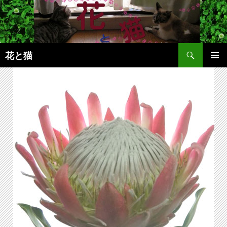
コ
ン
テ
ン
検
ツ
花と猫
索
へ
メインメ
ス
ニュー
キ
ッ
プ