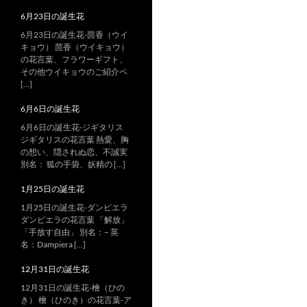
6月23日の誕生花
6月23日の誕生花-茴香（ウイ
キョウ） 茴香（ウイキョウ）
の花言葉、フラワーギフト、
その他ウイキョウのご紹介ペ
[…]
6月6日の誕生花
6月6日の誕生花-ジギタリス
ジギタリスの花言葉 熱愛、胸
の想い、隠されぬ恋、不誠実
別名： 狐の手袋、妖精の […]
1月25日の誕生花
1月25日の誕生花-ダンピエラ
ダンピエラの花言葉 「解放」
「手放す自由」 別名：– 英
名：Dampiera […]
12月31日の誕生花
12月31日の誕生花-檜（ひの
き） 檜（ひのき）の花言葉-ア