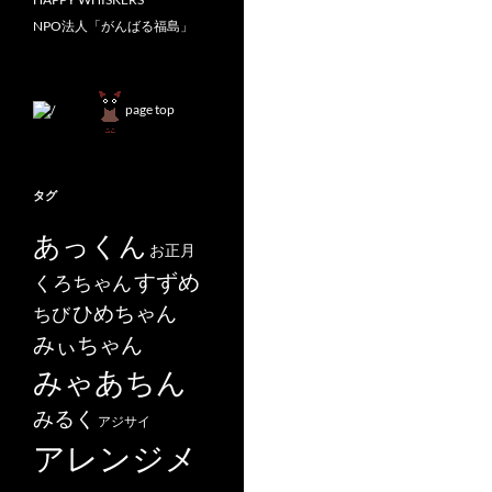
NPO法人「がんばる福島」
page top
タグ
あっくん
お正月
すずめ
くろちゃん
ひめちゃん
ちび
みぃちゃん
みゃあちん
みるく
アジサイ
アレンジメ