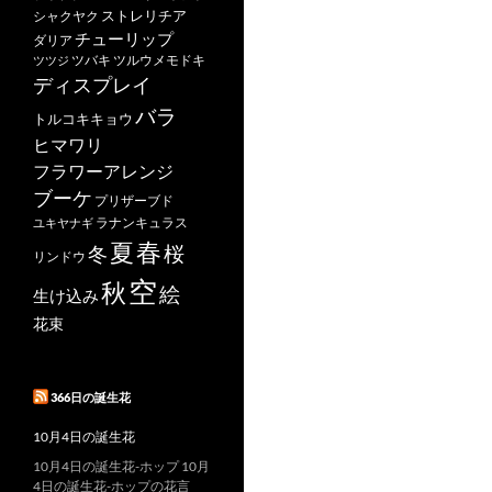
ストレリチア
シャクヤク
チューリップ
ダリア
ツバキ
ツルウメモドキ
ツツジ
ディスプレイ
バラ
トルコキキョウ
ヒマワリ
フラワーアレンジ
ブーケ
プリザーブド
ユキヤナギ
ラナンキュラス
春
夏
桜
冬
リンドウ
空
秋
絵
生け込み
花束
366日の誕生花
10月4日の誕生花
10月4日の誕生花-ホップ 10月
4日の誕生花-ホップの花言