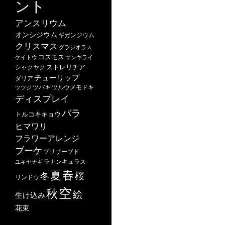
ント
アンスリウム
オンシジウム
ギガンジウム
クリスマス
グラジオラス
コスモス
ケイトウ
サンキライ
ストレリチア
シャクヤク
チューリップ
ダリア
ツバキ
ツルウメモドキ
ツツジ
ディスプレイ
バラ
トルコキキョウ
ヒマワリ
フラワーアレンジ
ブーケ
プリザーブド
ユキヤナギ
ラナンキュラス
春
夏
桜
冬
リンドウ
空
秋
絵
生け込み
花束