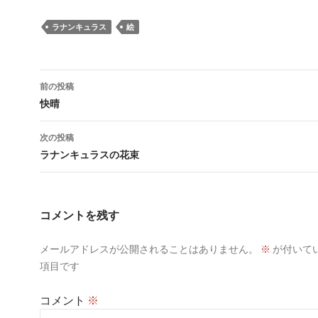
ラナンキュラス
絵
投
前の投稿
稿
快晴
ナ
次の投稿
ビ
ラナンキュラスの花束
ゲ
ー
コメントを残す
シ
メールアドレスが公開されることはありません。
※
が付いて
ョ
項目です
ン
コメント
※