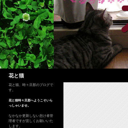
コ
ン
テ
ン
ツ
へ
ス
キ
ッ
プ
検
花と猫
索
花と猫、時々旦那のブログで
す。
花と猫時々旦那へようこそいら
っしゃいませ。
なかなか更新しない怠け者管
理者ですが宜しくお願いいた
します。