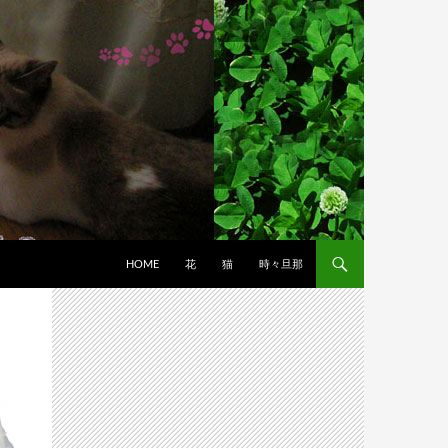
HOME
花
猫
時々旦那