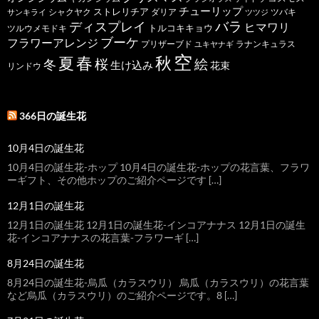
チューリップ
ストレリチア
ダリア
ツバキ
サンキライ
シャクヤク
ツツジ
バラ
ディスプレイ
ヒマワリ
トルコキキョウ
ツルウメモドキ
ブーケ
フラワーアレンジ
プリザーブド
ユキヤナギ
ラナンキュラス
空
春
秋
夏
桜
絵
冬
生け込み
花束
リンドウ
366日の誕生花
10月4日の誕生花
10月4日の誕生花-ホップ 10月4日の誕生花-ホップの花言葉、フラワ
ーギフト、その他ホップのご紹介ページです […]
12月1日の誕生花
12月1日の誕生花 12月1日の誕生花-インコアナナス 12月1日の誕生
花-インコアナナスの花言葉-フラワーギ […]
8月24日の誕生花
8月24日の誕生花-烏瓜（カラスウリ） 烏瓜（カラスウリ）の花言葉
など烏瓜（カラスウリ）のご紹介ページです。8 […]