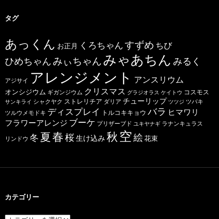
タグ
あっくん
すずめ
くろちゃん
ちび
お正月
みゃあちん
ひめちゃん
みぃちゃん
みるく
アレンジメント
アンスリウム
アジサイ
クリスマス
オンシジウム
コスモス
ギガンジウム
グラジオラス
ケイトウ
チューリップ
ストレリチア
ダリア
ツバキ
サンキライ
シャクヤク
ツツジ
バラ
ディスプレイ
ヒマワリ
トルコキキョウ
ツルウメモドキ
ブーケ
フラワーアレンジ
プリザーブド
ユキヤナギ
ラナンキュラス
空
春
秋
夏
桜
絵
冬
生け込み
花束
リンドウ
カテゴリー
カ