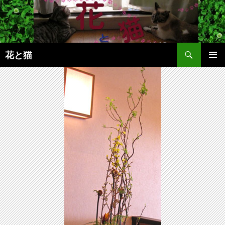
コ
ン
テ
ン
検
ツ
花と猫
索
へ
メインメ
ス
ニュー
キ
ッ
プ