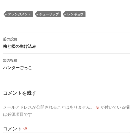
アレンジメント
チューリップ
レンギョウ
投
前の投稿
稿
梅と松の生け込み
ナ
次の投稿
ビ
ハンターごっこ
ゲ
ー
コメントを残す
シ
メールアドレスが公開されることはありません。
※
が付いている欄
ョ
は必須項目です
ン
コメント
※