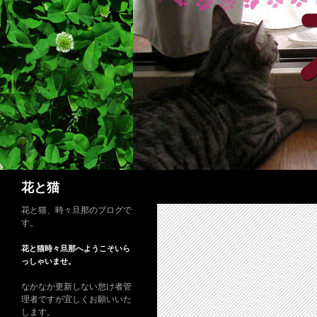
コ
ン
テ
ン
ツ
へ
ス
キ
ッ
プ
検
花と猫
索
花と猫、時々旦那のブログで
す。
花と猫時々旦那へようこそいら
っしゃいませ。
なかなか更新しない怠け者管
理者ですが宜しくお願いいた
します。