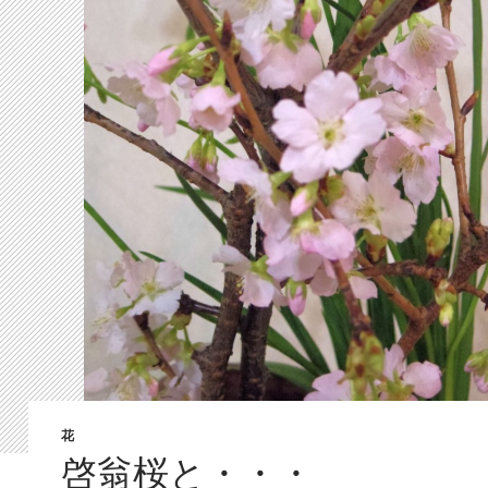
花
啓翁桜と・・・