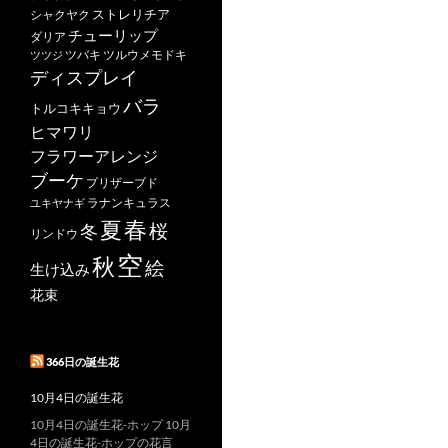
ストレリチア
シャクヤク
チューリップ
ダリア
ツバキ
ツルウメモドキ
ツツジ
ディスプレイ
バラ
トルコキキョウ
ヒマワリ
フラワーアレンジ
ブーケ
プリザーブド
ユキヤナギ
ラナンキュラス
春
夏
桜
冬
リンドウ
空
秋
絵
生け込み
花束
366日の誕生花
10月4日の誕生花
10月4日の誕生花-ホップ 10月
4日の誕生花-ホップの花言