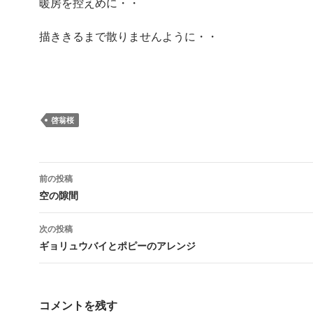
暖房を控えめに・・
描ききるまで散りませんように・・
啓翁桜
投
前の投稿
稿
空の隙間
ナ
次の投稿
ビ
ギョリュウバイとポピーのアレンジ
ゲ
ー
コメントを残す