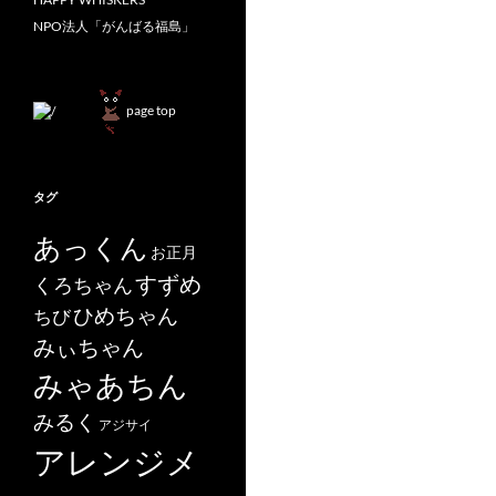
NPO法人「がんばる福島」
page top
タグ
あっくん
お正月
すずめ
くろちゃん
ひめちゃん
ちび
みぃちゃん
みゃあちん
みるく
アジサイ
アレンジメ