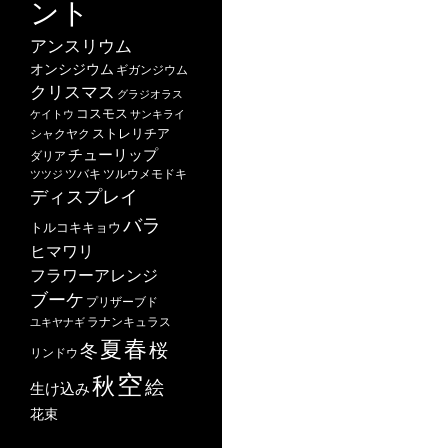
ント
アンスリウム
オンシジウム
ギガンジウム
クリスマス
グラジオラス
コスモス
ケイトウ
サンキライ
ストレリチア
シャクヤク
チューリップ
ダリア
ツバキ
ツルウメモドキ
ツツジ
ディスプレイ
バラ
トルコキキョウ
ヒマワリ
フラワーアレンジ
ブーケ
プリザーブド
ユキヤナギ
ラナンキュラス
春
夏
桜
冬
リンドウ
空
秋
絵
生け込み
花束