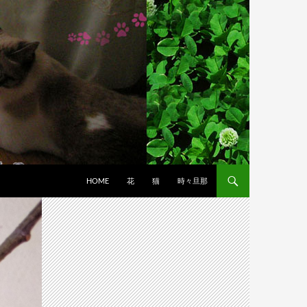
HOME
花
猫
時々旦那