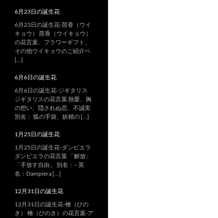
6月23日の誕生花
6月23日の誕生花-茴香（ウイ
キョウ） 茴香（ウイキョウ）
の花言葉、フラワーギフト、
その他ウイキョウのご紹介ペ
[…]
6月6日の誕生花
6月6日の誕生花-ジギタリス
ジギタリスの花言葉 熱愛、胸
の想い、隠されぬ恋、不誠実
別名： 狐の手袋、妖精の […]
1月25日の誕生花
1月25日の誕生花-ダンピエラ
ダンピエラの花言葉 「解放」
「手放す自由」 別名：– 英
名：Dampiera […]
12月31日の誕生花
12月31日の誕生花-檜（ひの
き） 檜（ひのき）の花言葉-ア