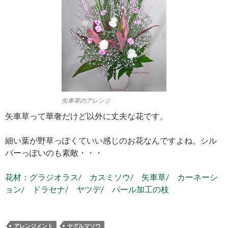
矢車草のアレンジ
矢車草って華奢だけど以外に丈夫な花です。
細い葉が野草っぽくていい感じのお花なんですよね。シル
バーっぽいのも素敵・・・
花材：グラジオラス/ カスミソウ/ 矢車草/ カーネーシ
ョン/ ドラセナ/ ヤツデ/ パール加工の枝
アレンジメント
ヤグルマソウ