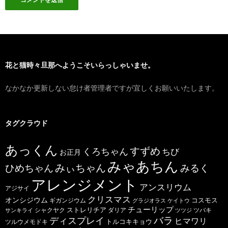
花と猫時々旦那へようこそいらっしゃいませ。
なかなか更新しない怠け者管理者ですが宜しくお願いいたします。
タグクラウド
あっくん
すずめ
くろちゃん
ちび
お正月
みゃあちん
ひめちゃん
みぃちゃん
みるく
アレンジメント
アンスリウム
アジサイ
クリスマス
オンシジウム
コスモス
ギガンジウム
グラジオラス
ケイトウ
チューリップ
ストレリチア
ダリア
ツバキ
サンキライ
シャクヤク
ツツジ
バラ
ディスプレイ
ヒマワリ
トルコキキョウ
ツルウメモドキ