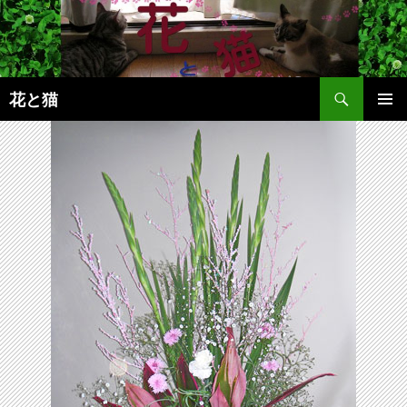
コ
ン
テ
ン
検
ツ
花と猫
索
へ
メインメ
ス
ニュー
キ
ッ
プ