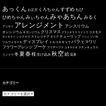
あっくん
すずめ
くろちゃん
ちび
お正月
みゃあちん
ひめちゃん
みぃちゃん
みるく
アレンジメント
アンスリウム
アジサイ
クリスマス
オンシジウム
コスモス
ギガンジウム
グラジオラス
ケイトウ
チューリップ
ストレリチア
ダリア
ツバキ
サンキライ
シャクヤク
ツツジ
バラ
ディスプレイ
ヒマワリ
トルコキキョウ
ツルウメモドキ
ブーケ
フラワーアレンジ
プリザーブド
ユキヤナギ
ラナンキュラス
空
春
秋
夏
桜
絵
冬
生け込み
花束
リンドウ
カテゴリー
カ
テ
ゴ
リ