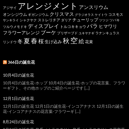
アレンジメント
アンスリウム
アジサイ
クリスマス
オンシジウム
コスモス
ギガンジウム
グラジオラス
ケイトウ
チューリップ
ストレリチア
ダリア
ツバキ
サンキライ
シャクヤク
ツツジ
バラ
ディスプレイ
ヒマワリ
トルコキキョウ
ツルウメモドキ
ブーケ
フラワーアレンジ
プリザーブド
ユキヤナギ
ラナンキュラス
空
春
秋
夏
桜
絵
冬
生け込み
花束
リンドウ
366日の誕生花
10月4日の誕生花
10月4日の誕生花-ホップ 10月4日の誕生花-ホップの花言葉、フラワ
ーギフト、その他ホップのご紹介ページです […]
12月1日の誕生花
12月1日の誕生花 12月1日の誕生花-インコアナナス 12月1日の誕生
花-インコアナナスの花言葉-フラワーギ […]
8月24日の誕生花