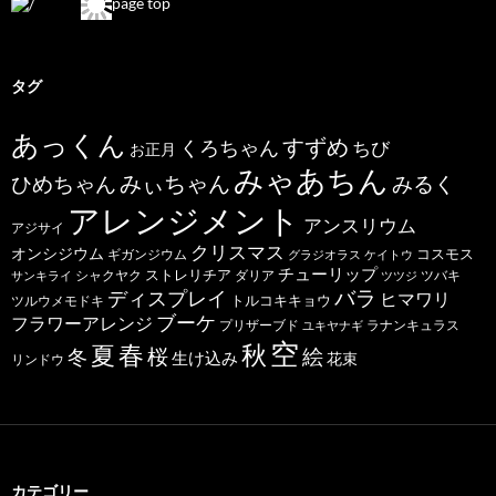
page top
タグ
あっくん
すずめ
くろちゃん
ちび
お正月
みゃあちん
ひめちゃん
みぃちゃん
みるく
アレンジメント
アンスリウム
アジサイ
クリスマス
オンシジウム
コスモス
ギガンジウム
グラジオラス
ケイトウ
チューリップ
ストレリチア
ダリア
ツバキ
サンキライ
シャクヤク
ツツジ
バラ
ディスプレイ
ヒマワリ
トルコキキョウ
ツルウメモドキ
ブーケ
フラワーアレンジ
プリザーブド
ユキヤナギ
ラナンキュラス
空
春
秋
夏
桜
絵
冬
生け込み
花束
リンドウ
カテゴリー