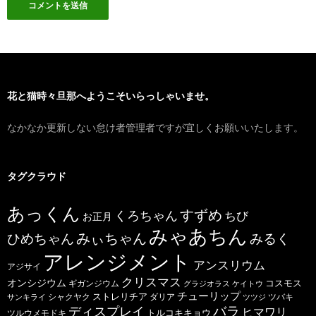
花と猫時々旦那へようこそいらっしゃいませ。
なかなか更新しない怠け者管理者ですが宜しくお願いいたします。
タグクラウド
あっくん
すずめ
くろちゃん
ちび
お正月
みゃあちん
ひめちゃん
みぃちゃん
みるく
アレンジメント
アンスリウム
アジサイ
クリスマス
オンシジウム
コスモス
ギガンジウム
グラジオラス
ケイトウ
チューリップ
ストレリチア
ダリア
ツバキ
サンキライ
シャクヤク
ツツジ
バラ
ディスプレイ
ヒマワリ
トルコキキョウ
ツルウメモドキ