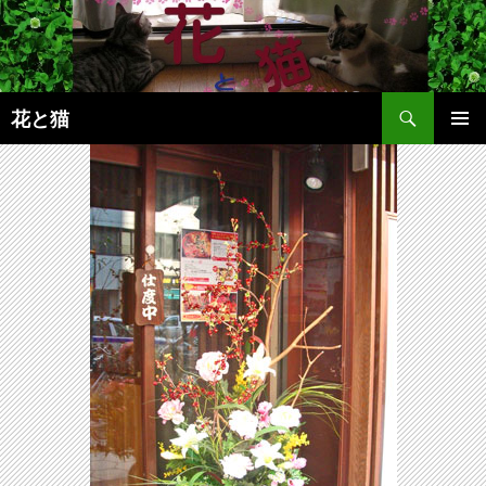
コ
ン
テ
ン
検
ツ
花と猫
索
へ
メインメ
ス
ニュー
キ
ッ
プ