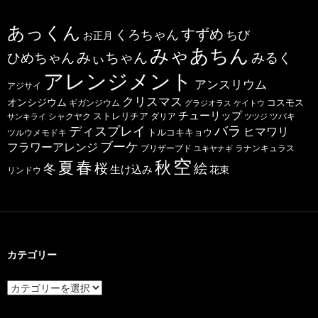
あっくん
すずめ
くろちゃん
ちび
お正月
みゃあちん
ひめちゃん
みぃちゃん
みるく
アレンジメント
アンスリウム
アジサイ
クリスマス
オンシジウム
コスモス
ギガンジウム
グラジオラス
ケイトウ
チューリップ
ストレリチア
ダリア
ツバキ
サンキライ
シャクヤク
ツツジ
バラ
ディスプレイ
ヒマワリ
トルコキキョウ
ツルウメモドキ
ブーケ
フラワーアレンジ
プリザーブド
ユキヤナギ
ラナンキュラス
空
春
秋
夏
桜
絵
冬
生け込み
花束
リンドウ
カテゴリー
カ
テ
ゴ