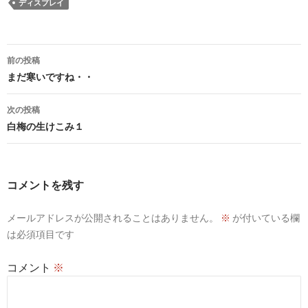
ディスプレイ
投
前の投稿
稿
まだ寒いですね・・
ナ
次の投稿
ビ
白梅の生けこみ１
ゲ
ー
コメントを残す
シ
メールアドレスが公開されることはありません。
※
が付いている欄
ョ
は必須項目です
ン
コメント
※