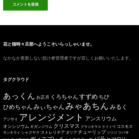
花と猫時々旦那へようこそいらっしゃいませ。
なかなか更新しない怠け者管理者ですが宜しくお願いいたします。
タグクラウド
あっくん
すずめ
くろちゃん
ちび
お正月
みゃあちん
ひめちゃん
みぃちゃん
みるく
アレンジメント
アンスリウム
アジサイ
クリスマス
オンシジウム
コスモス
ギガンジウム
グラジオラス
ケイトウ
チューリップ
ストレリチア
ダリア
ツバキ
サンキライ
シャクヤク
ツツジ
バラ
ディスプレイ
ヒマワリ