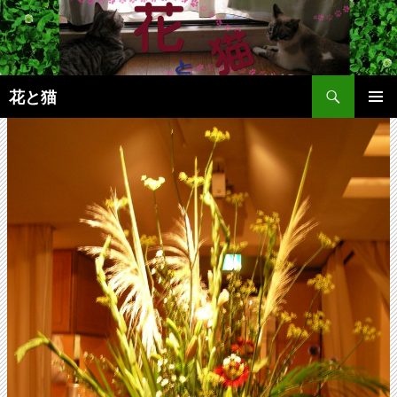
コ
ン
テ
ン
検
ツ
花と猫
索
へ
メインメ
ス
ニュー
キ
ッ
プ