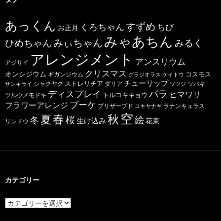
あっくん
すずめ
くろちゃん
ちび
お正月
みゃあちん
ひめちゃん
みぃちゃん
みるく
アレンジメント
アンスリウム
アジサイ
クリスマス
オンシジウム
コスモス
ギガンジウム
グラジオラス
ケイトウ
チューリップ
ストレリチア
ダリア
ツバキ
サンキライ
シャクヤク
ツツジ
バラ
ディスプレイ
ヒマワリ
トルコキキョウ
ツルウメモドキ
ブーケ
フラワーアレンジ
プリザーブド
ユキヤナギ
ラナンキュラス
空
春
秋
夏
桜
絵
冬
生け込み
花束
リンドウ
カテゴリー
カ
テ
ゴ