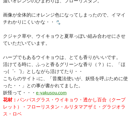
濃いオレンジのひまわりは、フローリスタン。
画像が全体的にオレンジ色になってしまったので、イマイ
チわかりにくいかな・・
クジャク草や、ウイキョウと夏草っぽい組み合わせにさせ
ていただいています。
ハーブでもあるウイキョウは、とても香りがいいです。
活けてる時に、ふっと香るグリーンな香り（？）に、「ほ
っ(゜-゜)」としながら活けてたり・・
こちらのサイト↓に、「昔魔法使いが、妖怪を呼ぶために使
った・・」との事が書かれてました。
妖怪って・・・
e-yakusou.com
花材：
パンパスグラス・ウイキョウ・透かし百合（クープ
レット）・フローリスタン・ルリタマアザミ・グラジオラ
ス・ロベ