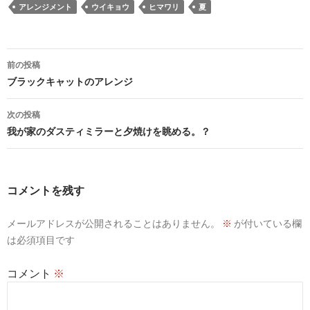
アレンジメント
ウイキョウ
ヒマワリ
夏
投
前の投稿
稿
ブラックキャットのアレンジ
ナ
次の投稿
ビ
我が家のダスティミラーと夕焼けを眺める。？
ゲ
ー
コメントを残す
シ
メールアドレスが公開されることはありません。
※
が付いている欄
ョ
は必須項目です
ン
コメント
※