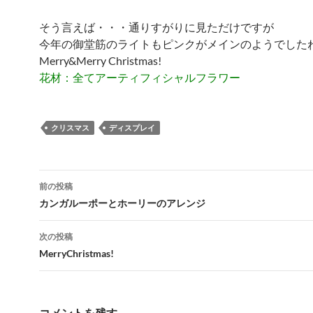
そう言えば・・・通りすがりに見ただけですが
今年の御堂筋のライトもピンクがメインのようでした
Merry&Merry Christmas!
花材：全てアーティフィシャルフラワー
クリスマス
ディスプレイ
投
前の投稿
稿
カンガルーポーとホーリーのアレンジ
ナ
次の投稿
ビ
MerryChristmas!
ゲ
ー
コメントを残す