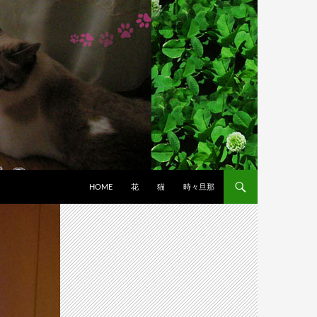
HOME
花
猫
時々旦那