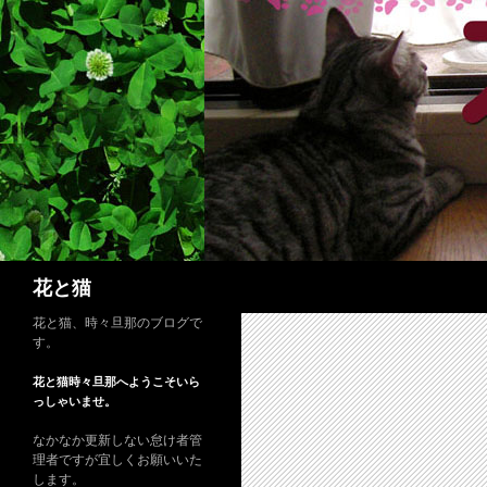
コ
ン
テ
ン
ツ
へ
ス
キ
ッ
プ
検
花と猫
索
花と猫、時々旦那のブログで
す。
花と猫時々旦那へようこそいら
っしゃいませ。
なかなか更新しない怠け者管
理者ですが宜しくお願いいた
します。