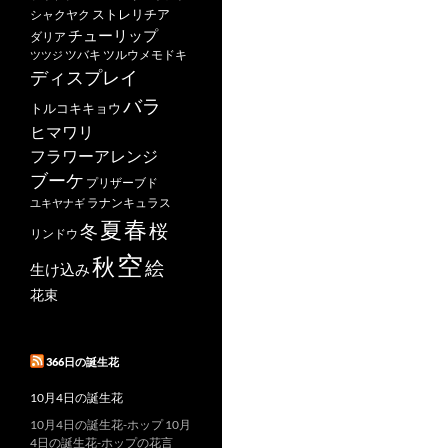
ストレリチア
シャクヤク
チューリップ
ダリア
ツバキ
ツルウメモドキ
ツツジ
ディスプレイ
バラ
トルコキキョウ
ヒマワリ
フラワーアレンジ
ブーケ
プリザーブド
ユキヤナギ
ラナンキュラス
春
夏
桜
冬
リンドウ
空
秋
絵
生け込み
花束
366日の誕生花
10月4日の誕生花
10月4日の誕生花-ホップ 10月
4日の誕生花-ホップの花言