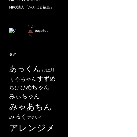
NPO法人「がんばる福島」
page top
タグ
あっくん
お正月
すずめ
くろちゃん
ひめちゃん
ちび
みぃちゃん
みゃあちん
みるく
アジサイ
アレンジメ