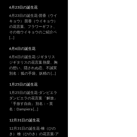
6月23日の誕生花
6月23日の誕生花-茴香（ウイ
キョウ） 茴香（ウイキョウ）
の花言葉、フラワーギフト、
その他ウイキョウのご紹介ペ
[…]
6月6日の誕生花
6月6日の誕生花-ジギタリス
ジギタリスの花言葉 熱愛、胸
の想い、隠されぬ恋、不誠実
別名： 狐の手袋、妖精の […]
1月25日の誕生花
1月25日の誕生花-ダンピエラ
ダンピエラの花言葉 「解放」
「手放す自由」 別名：– 英
名：Dampiera […]
12月31日の誕生花
12月31日の誕生花-檜（ひの
き） 檜（ひのき）の花言葉-ア