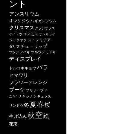
ント
アンスリウム
オンシジウム
ギガンジウム
クリスマス
グラジオラス
コスモス
ケイトウ
サンキライ
ストレリチア
シャクヤク
チューリップ
ダリア
ツバキ
ツルウメモドキ
ツツジ
ディスプレイ
バラ
トルコキキョウ
ヒマワリ
フラワーアレンジ
ブーケ
プリザーブド
ユキヤナギ
ラナンキュラス
春
夏
桜
冬
リンドウ
空
秋
絵
生け込み
花束