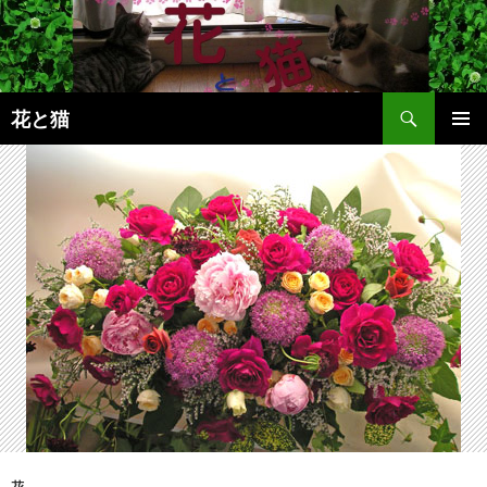
コ
ン
テ
ン
検
ツ
花と猫
索
へ
メインメ
ス
ニュー
キ
ッ
プ
花