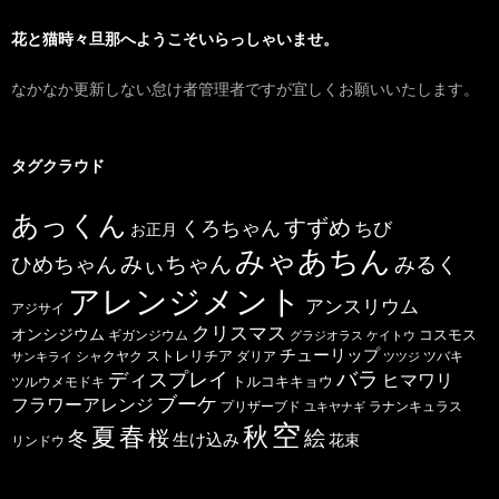
花と猫時々旦那へようこそいらっしゃいませ。
なかなか更新しない怠け者管理者ですが宜しくお願いいたします。
タグクラウド
あっくん
すずめ
くろちゃん
ちび
お正月
みゃあちん
ひめちゃん
みぃちゃん
みるく
アレンジメント
アンスリウム
アジサイ
クリスマス
オンシジウム
コスモス
ギガンジウム
グラジオラス
ケイトウ
チューリップ
ストレリチア
ダリア
ツバキ
サンキライ
シャクヤク
ツツジ
バラ
ディスプレイ
ヒマワリ
トルコキキョウ
ツルウメモドキ
ブーケ
フラワーアレンジ
プリザーブド
ユキヤナギ
ラナンキュラス
空
春
秋
夏
桜
絵
冬
生け込み
花束
リンドウ