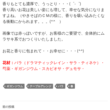
香りもとても濃厚で、うっとり・・・(゜-゜)
香り高いお花は美しい姿にも増して、幸せな気分になりま
すよね。（やきそばのＣＭの様に、香りを吸い込みたくな
る衝動にかられます。。。(^^ゞ）
画像では赤っぽいですが、お客様のご要望で、全体的にム
ラサキ系でおつくりいたしました。
お花と香りに包まれて・・お幸せに・・・(^^)
花材：
バラ（ドラマティックレイン・サラ・ティネケ）・
芍薬・ギガンジウム・スカビオサ・デュモサ・
ギガンジウム
テーブルアレンジ
バラ
春
投
前の投稿