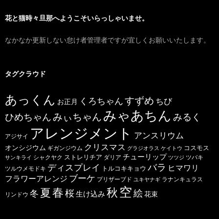
花と猫時々旦那へようこそいらっしゃいませ。
なかなか更新しない怠け者管理者ですが宜しくお願いいたします。
タグクラウド
あっくん
すずめ
くろちゃん
ちび
お正月
みゃあちん
ひめちゃん
みぃちゃん
みるく
アレンジメント
アンスリウム
アジサイ
クリスマス
オンシジウム
コスモス
ギガンジウム
グラジオラス
ケイトウ
チューリップ
ストレリチア
ダリア
ツバキ
サンキライ
シャクヤク
ツツジ
バラ
ディスプレイ
ヒマワリ
トルコキキョウ
ツルウメモドキ
ブーケ
フラワーアレンジ
プリザーブド
ユキヤナギ
ラナンキュラス
空
春
秋
夏
桜
絵
冬
生け込み
花束
リンドウ