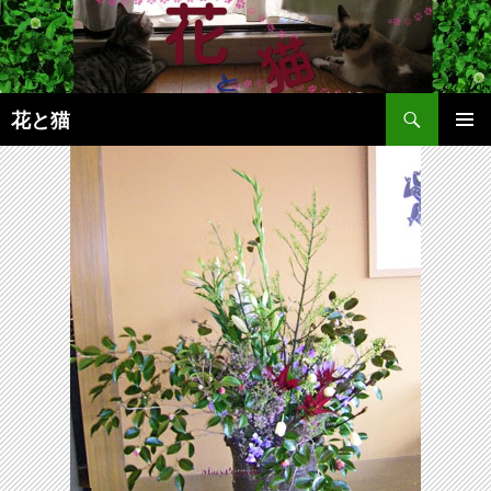
コ
ン
テ
ン
検
ツ
花と猫
索
へ
メインメ
ス
ニュー
キ
ッ
プ