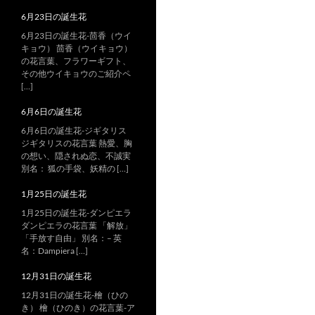
6月23日の誕生花
6月23日の誕生花-茴香（ウイ
キョウ） 茴香（ウイキョウ）
の花言葉、フラワーギフト、
その他ウイキョウのご紹介ペ
[…]
6月6日の誕生花
6月6日の誕生花-ジギタリス
ジギタリスの花言葉 熱愛、胸
の想い、隠されぬ恋、不誠実
別名： 狐の手袋、妖精の […]
1月25日の誕生花
1月25日の誕生花-ダンピエラ
ダンピエラの花言葉 「解放」
「手放す自由」 別名：– 英
名：Dampiera […]
12月31日の誕生花
12月31日の誕生花-檜（ひの
き） 檜（ひのき）の花言葉-ア