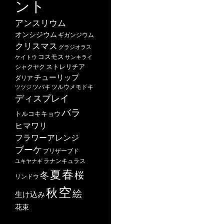
ント
アンスリウム
オンシジウム
ギガンジウム
クリスマス
グラジオラス
コスモス
ケイトウ
サンキライ
ストレリチア
シャクヤク
チューリップ
ダリア
ツバキ
ツルウメモドキ
ツツジ
ディスプレイ
バラ
トルコキキョウ
ヒマワリ
フラワーアレンジ
ブーケ
プリザーブド
ユキヤナギ
ラナンキュラス
春
夏
桜
冬
リンドウ
空
秋
絵
生け込み
花束