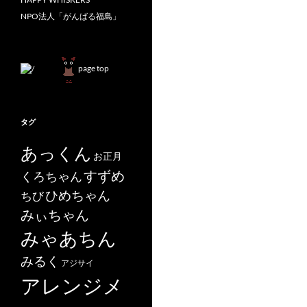
NPO法人「がんばる福島」
page top
タグ
あっくん
お正月
すずめ
くろちゃん
ひめちゃん
ちび
みぃちゃん
みゃあちん
みるく
アジサイ
アレンジメ