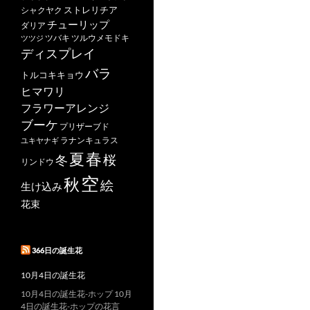
ストレリチア
シャクヤク
チューリップ
ダリア
ツバキ
ツルウメモドキ
ツツジ
ディスプレイ
バラ
トルコキキョウ
ヒマワリ
フラワーアレンジ
ブーケ
プリザーブド
ユキヤナギ
ラナンキュラス
春
夏
桜
冬
リンドウ
空
秋
絵
生け込み
花束
366日の誕生花
10月4日の誕生花
10月4日の誕生花-ホップ 10月
4日の誕生花-ホップの花言