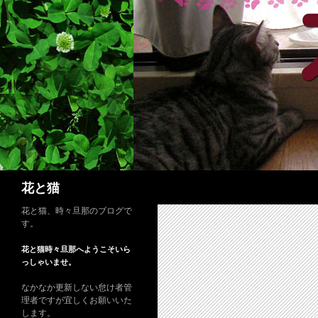
コ
ン
テ
ン
ツ
へ
ス
キ
ッ
プ
検
花と猫
索
花と猫、時々旦那のブログで
す。
花と猫時々旦那へようこそいら
っしゃいませ。
なかなか更新しない怠け者管
理者ですが宜しくお願いいた
します。