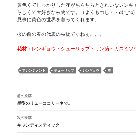
黄色くてしっかりした花がちらちらときれいなレンギ
らしくて大好きな枝物です。（よくもつし・・d(^_^o)
見事に黄色の世界を創ってくれます。
桜の前の春の代表の枝物ですねぇ。。。
花材：
レンギョウ・シューリップ・リン菊・カスミソ
アレンジメント
チューリップ
レンギョウ
春
投
前の投稿
稿
星型のリューココリーネで。
ナ
次の投稿
ビ
キャンディスティック