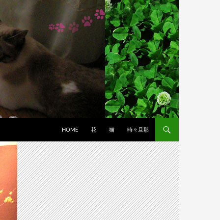
HOME
花
猫
時々旦那