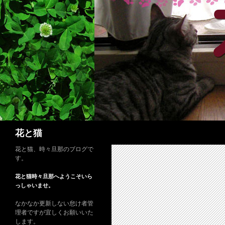
コ
ン
テ
ン
ツ
へ
ス
キ
ッ
プ
検
花と猫
索
花と猫、時々旦那のブログで
す。
花と猫時々旦那へようこそいら
っしゃいませ。
なかなか更新しない怠け者管
理者ですが宜しくお願いいた
します。