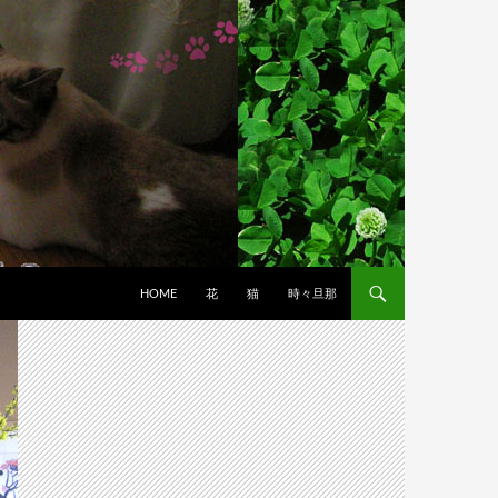
HOME
花
猫
時々旦那