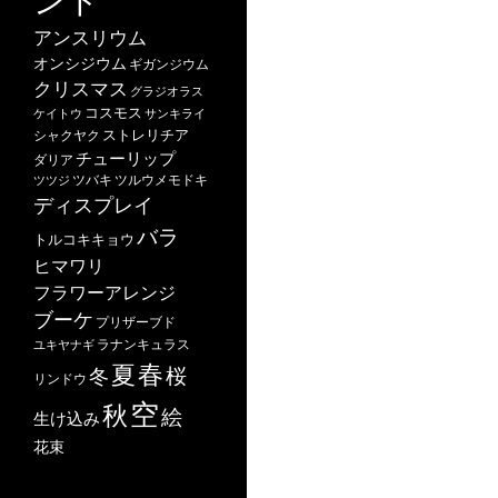
アンスリウム
オンシジウム
ギガンジウム
クリスマス
グラジオラス
コスモス
ケイトウ
サンキライ
ストレリチア
シャクヤク
チューリップ
ダリア
ツバキ
ツルウメモドキ
ツツジ
ディスプレイ
バラ
トルコキキョウ
ヒマワリ
フラワーアレンジ
ブーケ
プリザーブド
ユキヤナギ
ラナンキュラス
春
夏
桜
冬
リンドウ
空
秋
絵
生け込み
花束