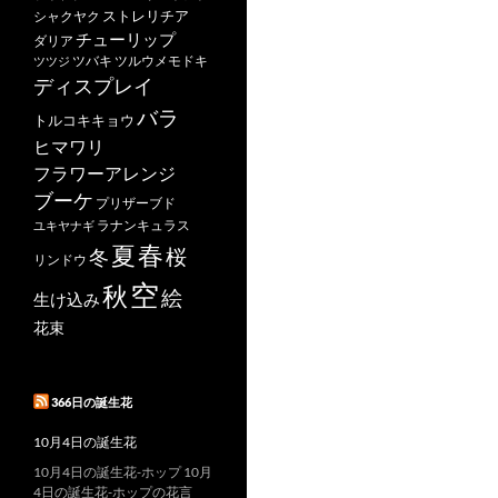
ストレリチア
シャクヤク
チューリップ
ダリア
ツバキ
ツルウメモドキ
ツツジ
ディスプレイ
バラ
トルコキキョウ
ヒマワリ
フラワーアレンジ
ブーケ
プリザーブド
ユキヤナギ
ラナンキュラス
春
夏
桜
冬
リンドウ
空
秋
絵
生け込み
花束
366日の誕生花
10月4日の誕生花
10月4日の誕生花-ホップ 10月
4日の誕生花-ホップの花言