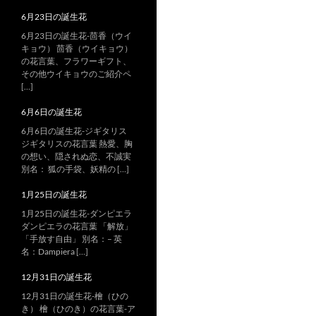
6月23日の誕生花
6月23日の誕生花-茴香（ウイ
キョウ） 茴香（ウイキョウ）
の花言葉、フラワーギフト、
その他ウイキョウのご紹介ペ
[…]
6月6日の誕生花
6月6日の誕生花-ジギタリス
ジギタリスの花言葉 熱愛、胸
の想い、隠されぬ恋、不誠実
別名： 狐の手袋、妖精の […]
1月25日の誕生花
1月25日の誕生花-ダンピエラ
ダンピエラの花言葉 「解放」
「手放す自由」 別名：– 英
名：Dampiera […]
12月31日の誕生花
12月31日の誕生花-檜（ひの
き） 檜（ひのき）の花言葉-ア