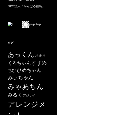
NPO法人「がんばる福島」
page top
タグ
あっくん
お正月
すずめ
くろちゃん
ひめちゃん
ちび
みぃちゃん
みゃあちん
みるく
アジサイ
アレンジメ
ント