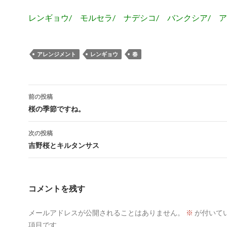
レンギョウ/ モルセラ/ ナデシコ/ バンクシア/ 
アレンジメント
レンギョウ
春
投
前の投稿
稿
桜の季節ですね。
ナ
次の投稿
ビ
吉野桜とキルタンサス
ゲ
ー
コメントを残す
シ
メールアドレスが公開されることはありません。
※
が付いて
ョ
項目です