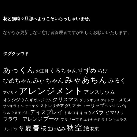
花と猫時々旦那へようこそいらっしゃいませ。
なかなか更新しない怠け者管理者ですが宜しくお願いいたします。
タグクラウド
あっくん
すずめ
くろちゃん
ちび
お正月
みゃあちん
ひめちゃん
みぃちゃん
みるく
アレンジメント
アンスリウム
アジサイ
クリスマス
オンシジウム
コスモス
ギガンジウム
グラジオラス
ケイトウ
チューリップ
ストレリチア
ダリア
ツバキ
サンキライ
シャクヤク
ツツジ
バラ
ディスプレイ
ヒマワリ
トルコキキョウ
ツルウメモドキ
ブーケ
フラワーアレンジ
プリザーブド
ユキヤナギ
ラナンキュラス
空
春
秋
夏
桜
絵
冬
生け込み
花束
リンドウ