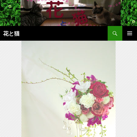
コ
ン
テ
ン
検
ツ
花と猫
索
へ
メインメ
ス
ニュー
キ
ッ
プ