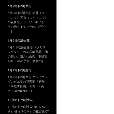
6月23日の誕生花
6月23日の誕生花-茴香（ウイ
キョウ） 茴香（ウイキョウ）
の花言葉、フラワーギフト、
その他ウイキョウのご紹介ペ
[…]
6月6日の誕生花
6月6日の誕生花-ジギタリス
ジギタリスの花言葉 熱愛、胸
の想い、隠されぬ恋、不誠実
別名： 狐の手袋、妖精の […]
1月25日の誕生花
1月25日の誕生花-ダンピエラ
ダンピエラの花言葉 「解放」
「手放す自由」 別名：– 英
名：Dampiera […]
12月31日の誕生花
12月31日の誕生花-檜（ひの
き） 檜（ひのき）の花言葉-ア