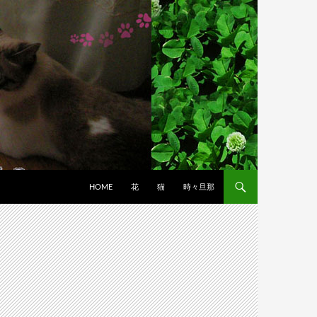
HOME
花
猫
時々旦那