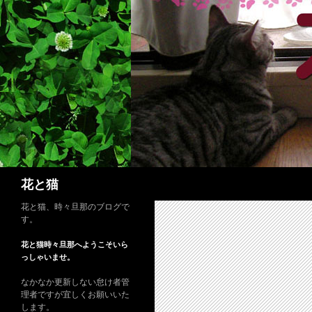
コ
ン
テ
ン
ツ
へ
ス
キ
ッ
プ
検
花と猫
索
花と猫、時々旦那のブログで
す。
花と猫時々旦那へようこそいら
っしゃいませ。
なかなか更新しない怠け者管
理者ですが宜しくお願いいた
します。