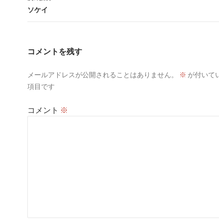
ビ
ソケイ
ゲ
ー
コメントを残す
シ
メールアドレスが公開されることはありません。
※
が付いて
ョ
項目です
ン
コメント
※