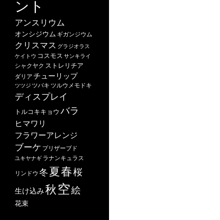
ント
アンスリウム
オンシジウム
ギガンジウム
クリスマス
グラジオラス
コスモス
ケイトウ
サンキライ
ストレリチア
シャクヤク
チューリップ
ダリア
ツバキ
ツルウメモドキ
ツツジ
ディスプレイ
バラ
トルコキキョウ
ヒマワリ
フラワーアレンジ
ブーケ
プリザーブド
ユキヤナギ
ラナンキュラス
春
夏
桜
冬
リンドウ
空
秋
絵
生け込み
花束