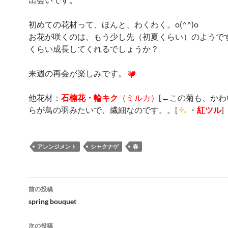
初めての花材って、ほんと、わくわく。o(^^)o
お花が咲くのは、もう少し先（初夏くらい）のようで
くらい成長してくれるでしょうか？
来週の再会が楽しみです。
他花材：
石楠花・輪キク
（ミルカ）
[←この菊も、か
らが鳥の羽みたいで、繊細なのです。。[
・
紅ツル
]
アレンジメント
シャクナゲ
春
投
前の投稿
稿
spring bouquet
ナ
次の投稿