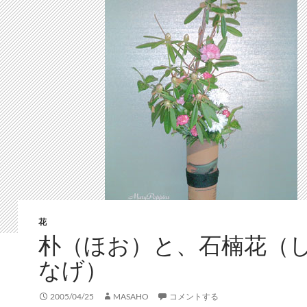
花
朴（ほお）と、石楠花（
なげ）
2005/04/25
MASAHO
コメントする