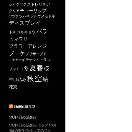
ストレリチア
シャクヤク
チューリップ
ダリア
ツバキ
ツルウメモドキ
ツツジ
ディスプレイ
バラ
トルコキキョウ
ヒマワリ
フラワーアレンジ
ブーケ
プリザーブド
ユキヤナギ
ラナンキュラス
春
夏
桜
冬
リンドウ
空
秋
絵
生け込み
花束
366日の誕生花
10月4日の誕生花
10月4日の誕生花-ホップ 10月
4日の誕生花-ホップの花言