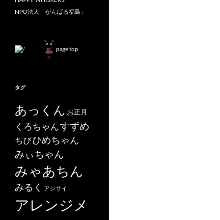
NPO法人「がんばる福島」
page top
タグ
あっくん
お正月
すずめ
くろちゃん
ひめちゃん
ちび
みぃちゃん
みゃあちん
みるく
アジサイ
アレンジメ