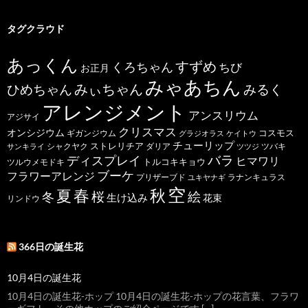
タグクラウド
あっくん
すずめ
くろちゃん
ちび
お正月
みゃあちん
ひめちゃん
みぃちゃん
みるく
アレンジメント
アンスリウム
アジサイ
クリスマス
オンシジウム
コスモス
ギガンジウム
グラジオラス
ケイトウ
チューリップ
ストレリチア
ダリア
ツバキ
サンキライ
シャクヤク
ツツジ
バラ
ディスプレイ
ヒマワリ
トルコキキョウ
ツルウメモドキ
ブーケ
フラワーアレンジ
プリザーブド
ユキヤナギ
ラナンキュラス
空
春
秋
夏
桜
絵
冬
生け込み
花束
リンドウ
366日の誕生花
10月4日の誕生花
10月4日の誕生花-ホップ 10月4日の誕生花-ホップの花言葉、フラワ