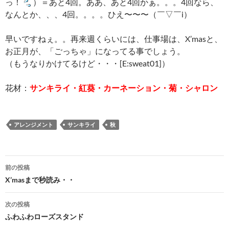
っ！
）＝あと4回。ああ、あと4回かぁ。。。4回なら、
なんとか、、、4回。。。。ひえ〜〜〜（￣▽￣i）
早いですねぇ。。再来週くらいには、仕事場は、X’masと、
お正月が、「ごっちゃ」になってる事でしょう。
（もうなりかけてるけど・・・[E:sweat01]）
花材：
サンキライ・紅葵・カーネーション・菊・シャロン
アレンジメント
サンキライ
秋
投
前の投稿
稿
X’masまで秒読み・・
ナ
次の投稿
ビ
ふわふわローズスタンド