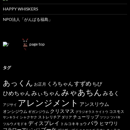
HAPPY WHISKERS
NPO法人「がんばる福島」
page top
タグ
あっくん
すずめ
くろちゃん
ちび
お正月
みゃあちん
ひめちゃん
みぃちゃん
みるく
アレンジメント
アンスリウム
アジサイ
クリスマス
オンシジウム
コスモス
ギガンジウム
グラジオラス
ケイトウ
チューリップ
ストレリチア
ダリア
ツバキ
サンキライ
シャクヤク
ツツジ
バラ
ディスプレイ
ヒマワリ
トルコキキョウ
ツルウメモドキ
ブーケ
フラワーアレンジ