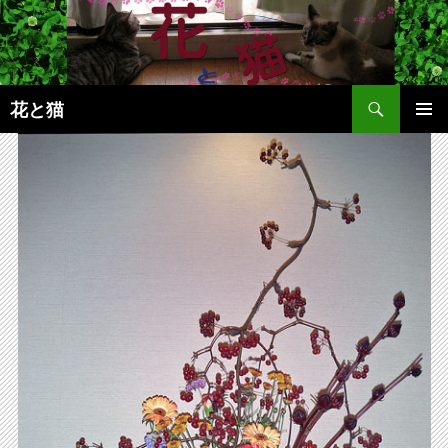
コ
ン
テ
ン
検
ツ
花と猫
索
へ
メインメ
ス
ニュー
キ
ッ
プ