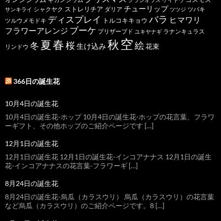
チューリップ
ストレリチア
ダリア
ツバキ
サンキライ
シャクヤク
ツツジ
バラ
ディスプレイ
ヒマワリ
トルコキキョウ
ツルウメモドキ
ブーケ
フラワーアレンジ
プリザーブド
ユキヤナギ
ラナンキュラス
空
春
秋
夏
桜
絵
冬
生け込み
花束
リンドウ
366日の誕生花
10月4日の誕生花
10月4日の誕生花-ホップ 10月4日の誕生花-ホップの花言葉、フラワ
ーギフト、その他ホップのご紹介ページです […]
12月1日の誕生花
12月1日の誕生花 12月1日の誕生花-インコアナナス 12月1日の誕生
花-インコアナナスの花言葉-フラワーギ […]
8月24日の誕生花
8月24日の誕生花-烏瓜（カラスウリ） 烏瓜（カラスウリ）の花言葉
など烏瓜（カラスウリ）のご紹介ページです。8 […]