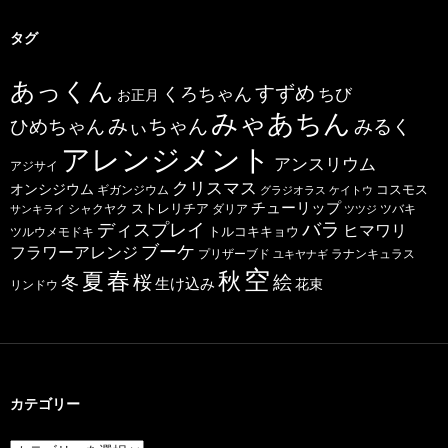
タグ
あっくん
すずめ
くろちゃん
ちび
お正月
みゃあちん
ひめちゃん
みぃちゃん
みるく
アレンジメント
アンスリウム
アジサイ
クリスマス
オンシジウム
コスモス
ギガンジウム
グラジオラス
ケイトウ
チューリップ
ストレリチア
ダリア
ツバキ
サンキライ
シャクヤク
ツツジ
バラ
ディスプレイ
ヒマワリ
トルコキキョウ
ツルウメモドキ
ブーケ
フラワーアレンジ
プリザーブド
ユキヤナギ
ラナンキュラス
空
春
秋
夏
桜
絵
冬
生け込み
花束
リンドウ
カテゴリー
カ