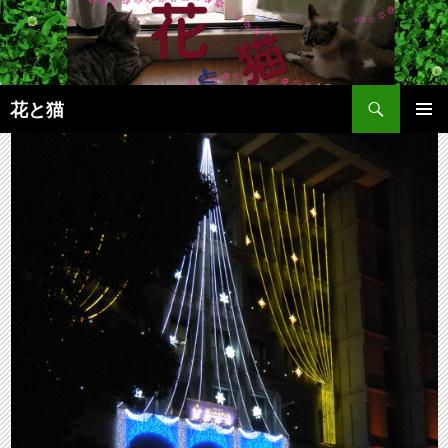
コ
ン
テ
ン
検
ツ
花と猫
索
へ
メインメ
ス
ニュー
キ
ッ
プ