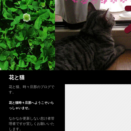
コ
ン
テ
ン
ツ
へ
ス
キ
ッ
プ
検
花と猫
索
花と猫、時々旦那のブログで
す。
花と猫時々旦那へようこそいら
っしゃいませ。
なかなか更新しない怠け者管
理者ですが宜しくお願いいた
します。