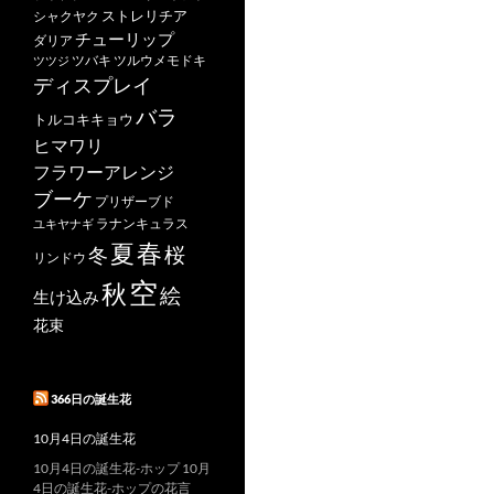
ストレリチア
シャクヤク
チューリップ
ダリア
ツバキ
ツルウメモドキ
ツツジ
ディスプレイ
バラ
トルコキキョウ
ヒマワリ
フラワーアレンジ
ブーケ
プリザーブド
ユキヤナギ
ラナンキュラス
春
夏
桜
冬
リンドウ
空
秋
絵
生け込み
花束
366日の誕生花
10月4日の誕生花
10月4日の誕生花-ホップ 10月
4日の誕生花-ホップの花言