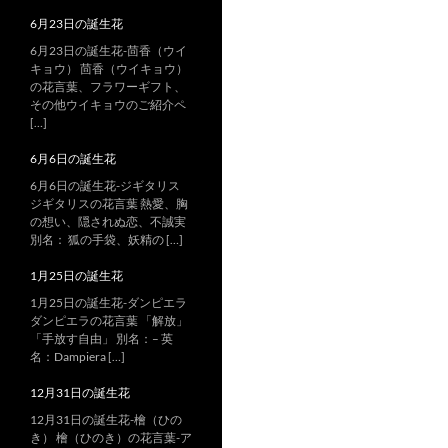
6月23日の誕生花
6月23日の誕生花-茴香（ウイ
キョウ） 茴香（ウイキョウ）
の花言葉、フラワーギフト、
その他ウイキョウのご紹介ペ
[…]
6月6日の誕生花
6月6日の誕生花-ジギタリス
ジギタリスの花言葉 熱愛、胸
の想い、隠されぬ恋、不誠実
別名： 狐の手袋、妖精の […]
1月25日の誕生花
1月25日の誕生花-ダンピエラ
ダンピエラの花言葉 「解放」
「手放す自由」 別名：– 英
名：Dampiera […]
12月31日の誕生花
12月31日の誕生花-檜（ひの
き） 檜（ひのき）の花言葉-ア