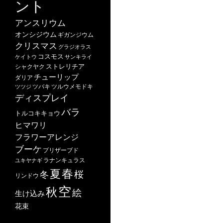
ント
アンスリウム
オンシジウム
ギガンジウム
クリスマス
グラジオラス
コスモス
ケイトウ
サンキライ
ストレリチア
シャクヤク
チューリップ
ダリア
ツバキ
ツルウメモドキ
ツツジ
ディスプレイ
バラ
トルコキキョウ
ヒマワリ
フラワーアレンジ
ブーケ
プリザーブド
ユキヤナギ
ラナンキュラス
春
夏
桜
冬
リンドウ
空
秋
絵
生け込み
花束