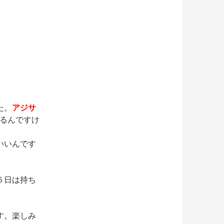
た。
アジサ
するんですけ
いいんです
５日は持ち
す。楽しみ