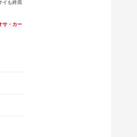
サイも終焉
オサ・カー