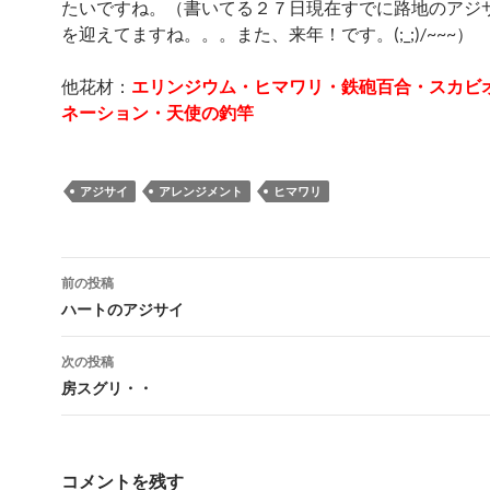
たいですね。（書いてる２７日現在すでに路地のアジ
を迎えてますね。。。また、来年！です。(;_;)/~~~）
他花材：
エリンジウム・ヒマワリ・鉄砲百合・スカビ
ネーション・天使の釣竿
アジサイ
アレンジメント
ヒマワリ
投
前の投稿
稿
ハートのアジサイ
ナ
次の投稿
ビ
房スグリ・・
ゲ
ー
コメントを残す