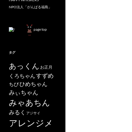
NPO法人「がんばる福島」
page top
タグ
あっくん
お正月
すずめ
くろちゃん
ひめちゃん
ちび
みぃちゃん
みゃあちん
みるく
アジサイ
アレンジメ