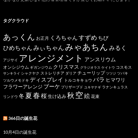
タグクラウド
あっくん
すずめ
くろちゃん
ちび
お正月
みゃあちん
ひめちゃん
みぃちゃん
みるく
アレンジメント
アンスリウム
アジサイ
クリスマス
オンシジウム
コスモス
ギガンジウム
グラジオラス
ケイトウ
チューリップ
ストレリチア
ダリア
ツバキ
サンキライ
シャクヤク
ツツジ
バラ
ディスプレイ
ヒマワリ
トルコキキョウ
ツルウメモドキ
ブーケ
フラワーアレンジ
プリザーブド
ユキヤナギ
ラナンキュラス
空
春
秋
夏
桜
絵
冬
生け込み
花束
リンドウ
366日の誕生花
10月4日の誕生花