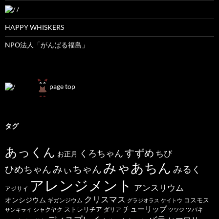
/
HAPPY WHISKERS
NPO法人「がんばる福島」
page top
タグ
あっくん
すずめ
くろちゃん
ちび
お正月
みゃあちん
ひめちゃん
みぃちゃん
みるく
アレンジメント
アンスリウム
アジサイ
クリスマス
オンシジウム
コスモス
ギガンジウム
グラジオラス
ケイトウ
チューリップ
ストレリチア
ダリア
ツバキ
サンキライ
シャクヤク
ツツジ