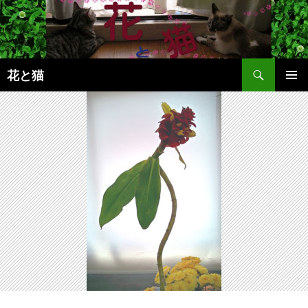
コ
ン
テ
ン
検
ツ
花と猫
索
へ
メインメ
ス
ニュー
キ
ッ
プ