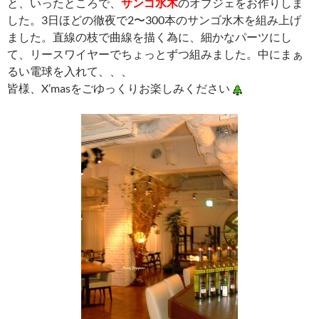
と、いったところで、
サンゴ水木
のオブジェをお作りしま
した。3日ほどの徹夜で2〜300本のサンゴ水木を組み上げ
ました。直線の枝で曲線を描く為に、細かなパーツにし
て、リースワイヤーでちょっとずつ組みました。中にまぁ
るい電球を入れて、、、
皆様、X’masをごゆっくりお楽しみください