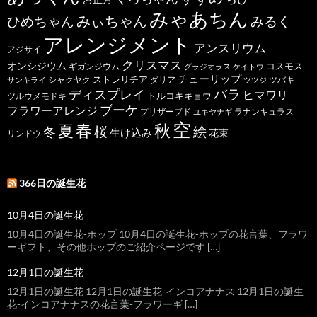
みゃあちん
ひめちゃん
みぃちゃん
みるく
アレンジメント
アンスリウム
アジサイ
クリスマス
オンシジウム
コスモス
ギガンジウム
グラジオラス
ケイトウ
チューリップ
ストレリチア
ダリア
ツバキ
サンキライ
シャクヤク
ツツジ
バラ
ディスプレイ
ヒマワリ
トルコキキョウ
ツルウメモドキ
ブーケ
フラワーアレンジ
プリザーブド
ユキヤナギ
ラナンキュラス
空
春
秋
夏
桜
絵
冬
生け込み
花束
リンドウ
366日の誕生花
10月4日の誕生花
10月4日の誕生花-ホップ 10月4日の誕生花-ホップの花言葉、フラワ
ーギフト、その他ホップのご紹介ページです […]
12月1日の誕生花
12月1日の誕生花 12月1日の誕生花-インコアナナス 12月1日の誕生
花-インコアナナスの花言葉-フラワーギ […]