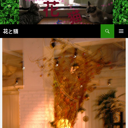
コ
ン
テ
ン
検
ツ
花と猫
索
へ
メインメ
ス
ニュー
キ
ッ
プ