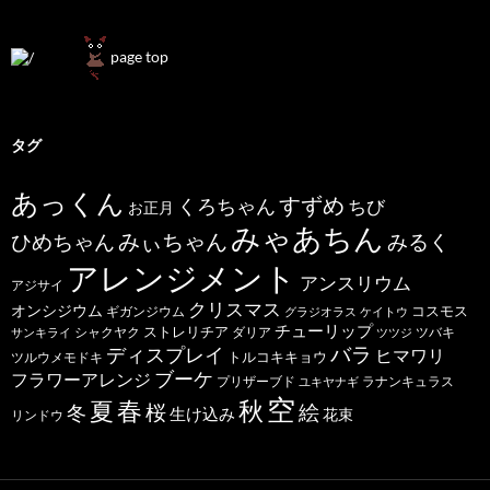
page top
タグ
あっくん
すずめ
くろちゃん
ちび
お正月
みゃあちん
ひめちゃん
みぃちゃん
みるく
アレンジメント
アンスリウム
アジサイ
クリスマス
オンシジウム
コスモス
ギガンジウム
グラジオラス
ケイトウ
チューリップ
ストレリチア
ダリア
ツバキ
サンキライ
シャクヤク
ツツジ
バラ
ディスプレイ
ヒマワリ
トルコキキョウ
ツルウメモドキ
ブーケ
フラワーアレンジ
プリザーブド
ユキヤナギ
ラナンキュラス
空
春
秋
夏
桜
絵
冬
生け込み
花束
リンドウ