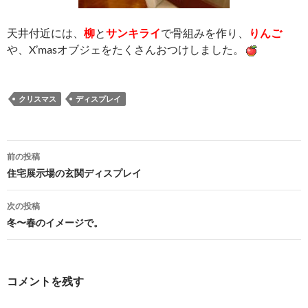
天井付近には、
柳
と
サンキライ
で骨組みを作り、
りんご
や、X’masオブジェをたくさんおつけしました。
クリスマス
ディスプレイ
投
前の投稿
稿
住宅展示場の玄関ディスプレイ
ナ
次の投稿
ビ
冬〜春のイメージで。
ゲ
ー
コメントを残す
シ