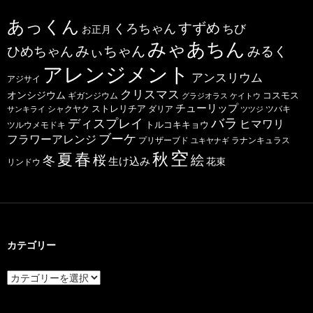
あっくん
すずめ
くろちゃん
ちび
お正月
みゃあちん
ひめちゃん
みぃちゃん
みるく
アレンジメント
アンスリウム
アジサイ
クリスマス
オンシジウム
コスモス
ギガンジウム
グラジオラス
ケイトウ
チューリップ
ストレリチア
ダリア
ツバキ
サンキライ
シャクヤク
ツツジ
バラ
ディスプレイ
ヒマワリ
トルコキキョウ
ツルウメモドキ
ブーケ
フラワーアレンジ
プリザーブド
ユキヤナギ
ラナンキュラス
空
春
秋
夏
桜
絵
冬
生け込み
花束
リンドウ
カテゴリー
カ
テ
ゴ