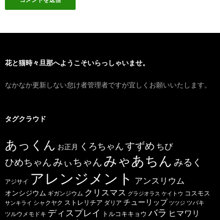
花と猫時々旦那へようこそいらっしゃいませ。
なかなか更新しない怠け者管理者ですが宜しくお願いいたします。
タグクラウド
あっくん
すずめ
くろちゃん
ちび
お正月
みゃあちん
ひめちゃん
みぃちゃん
みるく
アレンジメント
アンスリウム
アジサイ
クリスマス
オンシジウム
コスモス
ギガンジウム
グラジオラス
ケイトウ
チューリップ
ストレリチア
ダリア
ツバキ
サンキライ
シャクヤク
ツツジ
バラ
ディスプレイ
ヒマワリ
トルコキキョウ
ツルウメモドキ