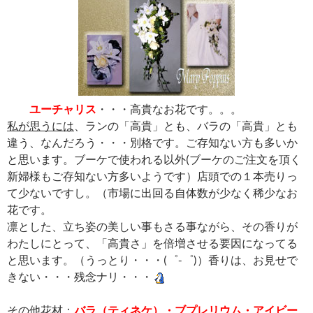
ユーチャリス
・・・高貴なお花です。。。
私が思うには
、ランの「高貴」とも、バラの「高貴」とも
違う、なんだろう・・・別格です。ご存知ない方も多いか
と思います。ブーケで使われる以外(ブーケのご注文を頂く
新婦様もご存知ない方多いようです）店頭での１本売りっ
て少ないですし。（市場に出回る自体数が少なく稀少なお
花です。
凛とした、立ち姿の美しい事もさる事ながら、その香りが
わたしにとって、「高貴さ」を倍増させる要因になってる
と思います。（うっとり・・・(゜-゜)）香りは、お見せで
きない・・・残念ナリ・・・
その他花材：
バラ（ティネケ）・ブプレリウム・アイビー