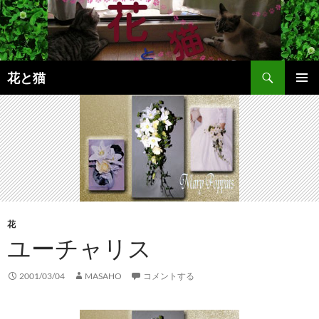
コ
ン
テ
ン
検
ツ
花と猫
索
へ
メインメ
ス
ニュー
キ
ッ
プ
花
ユーチャリス
2001/03/04
MASAHO
コメントする