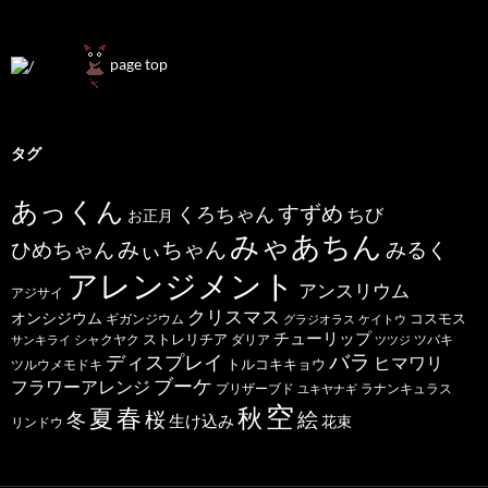
page top
タグ
あっくん
すずめ
くろちゃん
ちび
お正月
みゃあちん
ひめちゃん
みぃちゃん
みるく
アレンジメント
アンスリウム
アジサイ
クリスマス
オンシジウム
コスモス
ギガンジウム
グラジオラス
ケイトウ
チューリップ
ストレリチア
ダリア
ツバキ
サンキライ
シャクヤク
ツツジ
バラ
ディスプレイ
ヒマワリ
トルコキキョウ
ツルウメモドキ
ブーケ
フラワーアレンジ
プリザーブド
ユキヤナギ
ラナンキュラス
空
春
秋
夏
桜
絵
冬
生け込み
花束
リンドウ