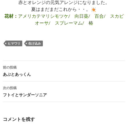
赤とオレンジの元気アレンジになりました。
夏はまだまだこれから・・。
花材：
アメリカテマリシモツケ/ 向日葵/ 百合/ スカビ
オーサ/ スプレーマム/ 椿
ヒマワリ
生け込み
投
前の投稿
稿
あぶとあっくん
ナ
次の投稿
ビ
フトイとサンダーソニア
ゲ
ー
コメントを残す
シ