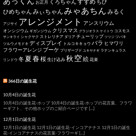
あっくん
すずめ
くろちゃん
ちび
お正月
みゃあちん
ひめちゃん
みぃちゃん
みるく
アレンジメント
アンスリウム
アジサイ
クリスマス
オンシジウム
コスモス
ギガンジウム
グラジオラス
ケイトウ
チューリップ
ストレリチア
ダリア
ツバキ
サンキライ
シャクヤク
ツツジ
バラ
ディスプレイ
ヒマワリ
トルコキキョウ
ツルウメモドキ
ブーケ
フラワーアレンジ
プリザーブド
ユキヤナギ
ラナンキュラス
空
春
秋
夏
桜
絵
冬
生け込み
花束
リンドウ
366日の誕生花
10月4日の誕生花
10月4日の誕生花-ホップ 10月4日の誕生花-ホップの花言葉、フラワ
ーギフト、その他ホップのご紹介ページです […]
12月1日の誕生花
12月1日の誕生花 12月1日の誕生花-インコアナナス 12月1日の誕生
花-インコアナナスの花言葉-フラワーギ […]