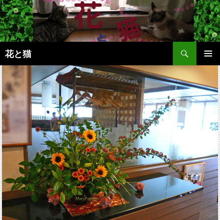
コ
ン
テ
ン
検
ツ
花と猫
索
へ
メインメ
ス
ニュー
キ
ッ
プ