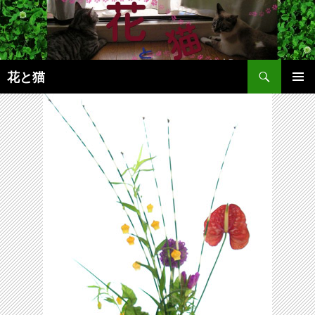
コ
ン
テ
ン
検
ツ
花と猫
索
へ
メインメ
ス
ニュー
キ
ッ
プ