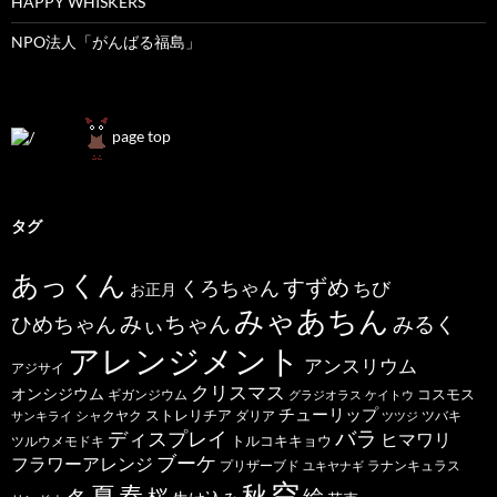
HAPPY WHISKERS
NPO法人「がんばる福島」
page top
タグ
あっくん
すずめ
くろちゃん
ちび
お正月
みゃあちん
ひめちゃん
みぃちゃん
みるく
アレンジメント
アンスリウム
アジサイ
クリスマス
オンシジウム
コスモス
ギガンジウム
グラジオラス
ケイトウ
チューリップ
ストレリチア
ダリア
ツバキ
サンキライ
シャクヤク
ツツジ
バラ
ディスプレイ
ヒマワリ
トルコキキョウ
ツルウメモドキ
ブーケ
フラワーアレンジ
プリザーブド
ユキヤナギ
ラナンキュラス
空
春
秋
夏
桜
絵