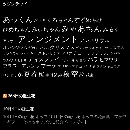
タグクラウド
あっくん
すずめ
くろちゃん
ちび
お正月
みゃあちん
ひめちゃん
みぃちゃん
みるく
アレンジメント
アンスリウム
アジサイ
クリスマス
オンシジウム
コスモス
ギガンジウム
グラジオラス
ケイトウ
チューリップ
ストレリチア
ダリア
ツバキ
サンキライ
シャクヤク
ツツジ
バラ
ディスプレイ
ヒマワリ
トルコキキョウ
ツルウメモドキ
ブーケ
フラワーアレンジ
プリザーブド
ユキヤナギ
ラナンキュラス
空
春
秋
夏
桜
絵
冬
生け込み
花束
リンドウ
366日の誕生花
10月4日の誕生花
10月4日の誕生花-ホップ 10月4日の誕生花-ホップの花言葉、フラワ
ーギフト、その他ホップのご紹介ページです […]