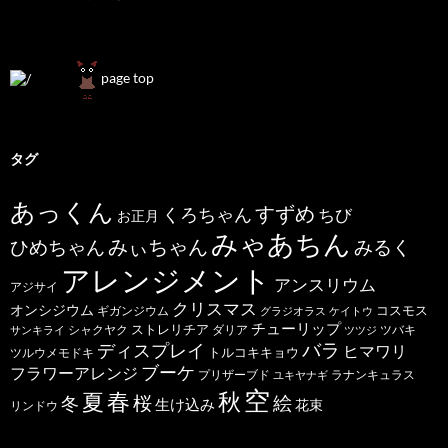
page top
タグ
あっくん
すずめ
くろちゃん
ちび
お正月
みゃあちん
ひめちゃん
みぃちゃん
みるく
アレンジメント
アンスリウム
アジサイ
クリスマス
オンシジウム
コスモス
ギガンジウム
グラジオラス
ケイトウ
チューリップ
ストレリチア
ダリア
ツバキ
サンキライ
シャクヤク
ツツジ
バラ
ディスプレイ
ヒマワリ
トルコキキョウ
ツルウメモドキ
ブーケ
フラワーアレンジ
プリザーブド
ユキヤナギ
ラナンキュラス
空
春
秋
夏
桜
絵
冬
生け込み
花束
リンドウ