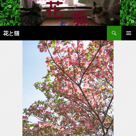
コ
ン
テ
ン
検
ツ
花と猫
索
へ
メインメ
ス
ニュー
キ
ッ
プ