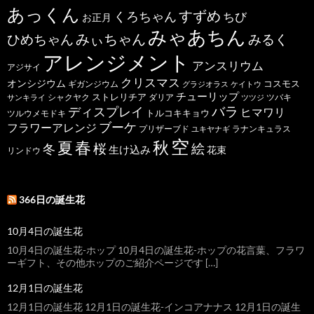
あっくん
すずめ
くろちゃん
ちび
お正月
みゃあちん
ひめちゃん
みぃちゃん
みるく
アレンジメント
アンスリウム
アジサイ
クリスマス
オンシジウム
コスモス
ギガンジウム
グラジオラス
ケイトウ
チューリップ
ストレリチア
ダリア
ツバキ
サンキライ
シャクヤク
ツツジ
バラ
ディスプレイ
ヒマワリ
トルコキキョウ
ツルウメモドキ
ブーケ
フラワーアレンジ
プリザーブド
ユキヤナギ
ラナンキュラス
空
春
秋
夏
桜
絵
冬
生け込み
花束
リンドウ
366日の誕生花
10月4日の誕生花
10月4日の誕生花-ホップ 10月4日の誕生花-ホップの花言葉、フラワ
ーギフト、その他ホップのご紹介ページです […]
12月1日の誕生花
12月1日の誕生花 12月1日の誕生花-インコアナナス 12月1日の誕生