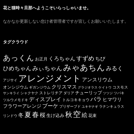
花と猫時々旦那へようこそいらっしゃいませ。
なかなか更新しない怠け者管理者ですが宜しくお願いいたします。
タグクラウド
あっくん
すずめ
くろちゃん
ちび
お正月
みゃあちん
ひめちゃん
みぃちゃん
みるく
アレンジメント
アンスリウム
アジサイ
クリスマス
オンシジウム
コスモス
ギガンジウム
グラジオラス
ケイトウ
チューリップ
ストレリチア
ダリア
ツバキ
サンキライ
シャクヤク
ツツジ
バラ
ディスプレイ
ヒマワリ
トルコキキョウ
ツルウメモドキ
ブーケ
フラワーアレンジ
プリザーブド
ユキヤナギ
ラナンキュラス
空
春
秋
夏
桜
絵
冬
生け込み
花束
リンドウ