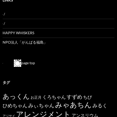
LINKS
/
/
HAPPY WHISKERS
NPO法人「がんばる福島」
page top
タグ
あっくん
すずめ
くろちゃん
ちび
お正月
みゃあちん
ひめちゃん
みぃちゃん
みるく
アレンジメント
アンスリウム
アジサイ