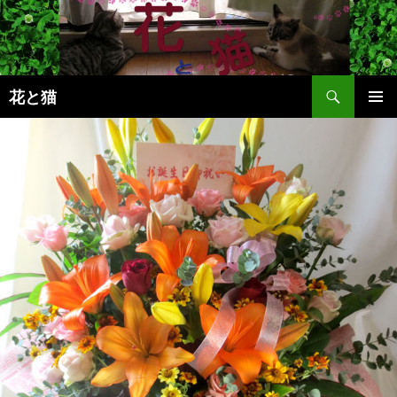
コ
ン
テ
ン
検
ツ
花と猫
索
へ
メインメ
ス
ニュー
キ
ッ
プ