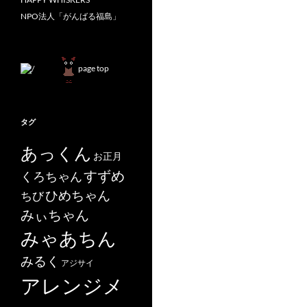
NPO法人「がんばる福島」
page top
タグ
あっくん
お正月
すずめ
くろちゃん
ひめちゃん
ちび
みぃちゃん
みゃあちん
みるく
アジサイ
アレンジメ