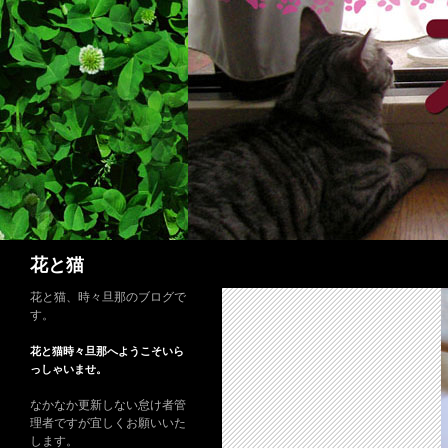
コ
ン
テ
ン
ツ
へ
ス
キ
ッ
プ
検
花と猫
索
花と猫、時々旦那のブログで
す。
花と猫時々旦那へようこそいら
っしゃいませ。
なかなか更新しない怠け者管
理者ですが宜しくお願いいた
します。