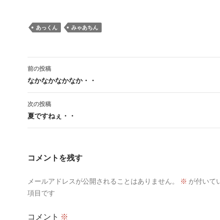
あっくん
みゃあちん
投
前の投稿
稿
なかなかなかなか・・
ナ
次の投稿
ビ
夏ですねぇ・・
ゲ
ー
コメントを残す
シ
メールアドレスが公開されることはありません。
※
が付いて
ョ
項目です
ン
コメント
※