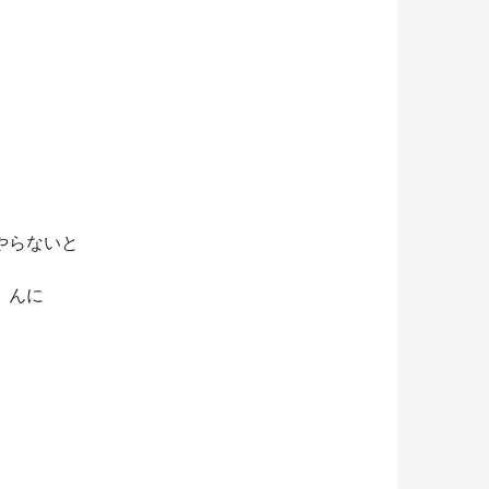
やらないと
。んに