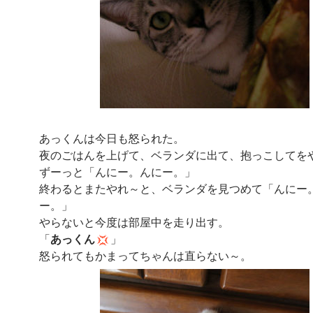
あっくんは今日も怒られた。
夜のごはんを上げて、ベランダに出て、抱っこしてを
ずーっと「んにー。んにー。」
終わるとまたやれ～と、ベランダを見つめて「んにー
ー。」
やらないと今度は部屋中を走り出す。
「
あっくん
」
怒られてもかまってちゃんは直らない～。