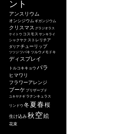
ント
アンスリウム
オンシジウム
ギガンジウム
クリスマス
グラジオラス
コスモス
ケイトウ
サンキライ
ストレリチア
シャクヤク
チューリップ
ダリア
ツバキ
ツルウメモドキ
ツツジ
ディスプレイ
バラ
トルコキキョウ
ヒマワリ
フラワーアレンジ
ブーケ
プリザーブド
ユキヤナギ
ラナンキュラス
春
夏
桜
冬
リンドウ
空
秋
絵
生け込み
花束