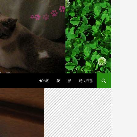
HOME
花
猫
時々旦那