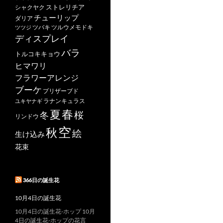
ストレリチア
シャクヤク
チューリップ
ダリア
ツバキ
ツルウメモドキ
ツツジ
ディスプレイ
バラ
トルコキキョウ
ヒマワリ
フラワーアレンジ
ブーケ
プリザーブド
ユキヤナギ
ラナンキュラス
春
夏
桜
冬
リンドウ
空
秋
絵
生け込み
花束
366日の誕生花
10月4日の誕生花
10月4日の誕生花-ホップ 10月
4日の誕生花-ホップの花言