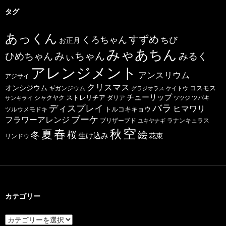
タグ
あっくん
すずめ
くろちゃん
ちび
お正月
みゃあちん
ひめちゃん
みぃちゃん
みるく
アレンジメント
アンスリウム
アジサイ
クリスマス
オンシジウム
コスモス
ギガンジウム
グラジオラス
ケイトウ
チューリップ
ストレリチア
ダリア
ツバキ
サンキライ
シャクヤク
ツツジ
バラ
ディスプレイ
ヒマワリ
トルコキキョウ
ツルウメモドキ
ブーケ
フラワーアレンジ
プリザーブド
ユキヤナギ
ラナンキュラス
空
春
秋
夏
桜
絵
冬
生け込み
花束
リンドウ
カテゴリー
カ