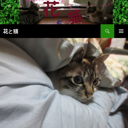
コ
ン
テ
ン
検
ツ
花と猫
索
へ
メインメ
ス
ニュー
キ
ッ
プ