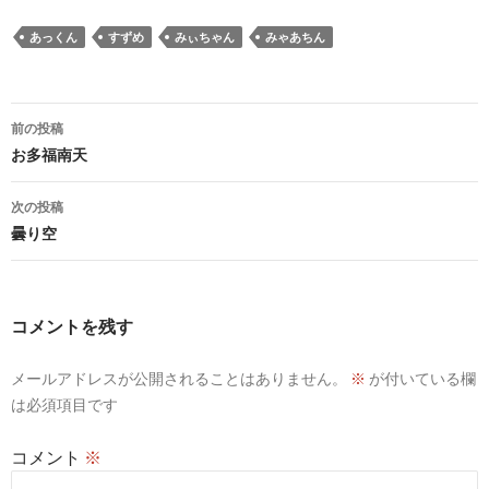
あっくん
すずめ
みぃちゃん
みゃあちん
投
前の投稿
稿
お多福南天
ナ
次の投稿
ビ
曇り空
ゲ
ー
コメントを残す
シ
メールアドレスが公開されることはありません。
※
が付いている欄
ョ
は必須項目です
ン
コメント
※