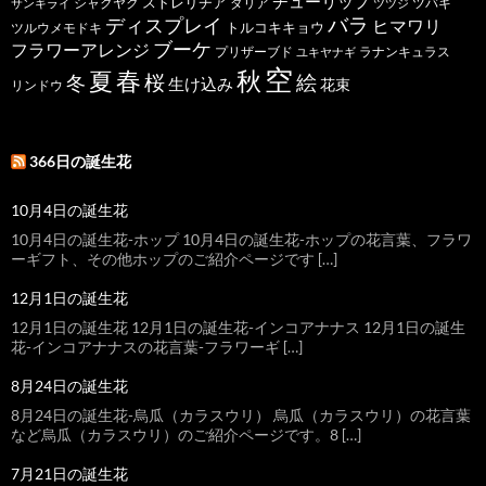
チューリップ
ストレリチア
ダリア
ツバキ
サンキライ
シャクヤク
ツツジ
バラ
ディスプレイ
ヒマワリ
トルコキキョウ
ツルウメモドキ
ブーケ
フラワーアレンジ
プリザーブド
ユキヤナギ
ラナンキュラス
空
春
秋
夏
桜
絵
冬
生け込み
花束
リンドウ
366日の誕生花
10月4日の誕生花
10月4日の誕生花-ホップ 10月4日の誕生花-ホップの花言葉、フラワ
ーギフト、その他ホップのご紹介ページです […]
12月1日の誕生花
12月1日の誕生花 12月1日の誕生花-インコアナナス 12月1日の誕生
花-インコアナナスの花言葉-フラワーギ […]
8月24日の誕生花
8月24日の誕生花-烏瓜（カラスウリ） 烏瓜（カラスウリ）の花言葉
など烏瓜（カラスウリ）のご紹介ページです。8 […]
7月21日の誕生花