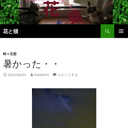
コ
ン
テ
ン
検
ツ
花と猫
索
へ
メインメ
ス
ニュー
キ
時々旦那
ッ
暑かった・・
プ
2022/06/25
MASAHO
コメントする