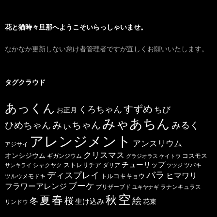
花と猫時々旦那へようこそいらっしゃいませ。
なかなか更新しない怠け者管理者ですが宜しくお願いいたします。
タグクラウド
あっくん
すずめ
くろちゃん
ちび
お正月
みゃあちん
ひめちゃん
みぃちゃん
みるく
アレンジメント
アンスリウム
アジサイ
クリスマス
オンシジウム
コスモス
ギガンジウム
グラジオラス
ケイトウ
チューリップ
ストレリチア
ダリア
ツバキ
サンキライ
シャクヤク
ツツジ
バラ
ディスプレイ
ヒマワリ
トルコキキョウ
ツルウメモドキ
ブーケ
フラワーアレンジ
プリザーブド
ユキヤナギ
ラナンキュラス
空
春
秋
夏
桜
絵
冬
生け込み
花束
リンドウ